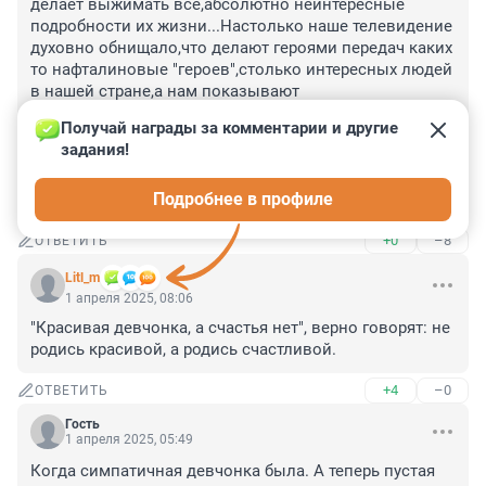
делает выжимать все,абсолютно неинтересные 
подробности их жизни...Настолько наше телевидение 
духовно обнищало,что делают героями передач каких 
то нафталиновые "героев",столько интересных людей 
в нашей стране,а нам показывают 
маргиналов....Корчевников,сплошное 
Получай награды за комментарии и другие 
разочарование,а говорят,что он верующий и чуть ли 
задания!
не оцерквленный,это что как всегда двойные 
стандарты и лицемерие....смотрела на него и 
Подробнее в профиле
думала:какая пошлость до тошноты....
+0
–8
ОТВЕТИТЬ
Litl_m
1 апреля 2025, 08:06
"Красивая девчонка, а счастья нет", верно говорят: не 
родись красивой, а родись счастливой.
+4
–0
ОТВЕТИТЬ
Гость
1 апреля 2025, 05:49
Когда симпатичная девчонка была. А теперь пустая 