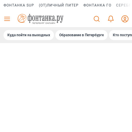
ФОНТАНКА SUP
(ОТ)ЛИЧНЫЙ ПИТЕР
ФОНТАНКА ГО
СЕРЕБР
Куда пойти на выходных
Образование в Петербурге
Кто поступ