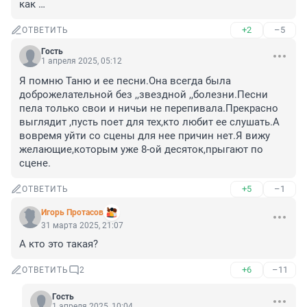
как …
+2
–5
ОТВЕТИТЬ
Гость
1 апреля 2025, 05:12
Я помню Таню и ее песни.Она всегда была 
доброжелательной без ,,звездной ,,болезни.Песни 
пела только свои и ничьи не перепивала.Прекрасно 
выглядит ,пусть поет для тех,кто любит ее слушать.А 
вовремя уйти со сцены для нее причин нет.Я вижу 
желающие,которым уже 8-ой десяток,прыгают по 
сцене.
+5
–1
ОТВЕТИТЬ
Игорь Протасов
31 марта 2025, 21:07
А кто это такая?
+6
–11
ОТВЕТИТЬ
2
Гость
1 апреля 2025, 10:04