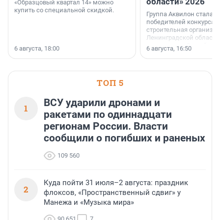
области» 2026
«Образцовый квартал 14» можно
купить со специальной скидкой.
Группа Аквилон стала 
победителей конкурса 
строительная организа
Ленинградской области 
номинации «Самый
6 августа, 18:00
6 августа, 16:50
клиентоориентированн
застройщик Ленинград
области».
ТОП 5
ВСУ ударили дронами и
1
ракетами по одиннадцати
регионам России. Власти
сообщили о погибших и раненых
109 560
Куда пойти 31 июля–2 августа: праздник
2
флоксов, «Пространственный сдвиг» у
Манежа и «Музыка мира»
90 651
7