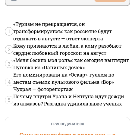
«Туризм не прекращается, он
1
трансформируется»: как россияне будут
отдыхать в августе — ответ эксперта
Кому признаются в любви, а кому разобьют
2
сердце: любовный гороскоп на август
«Меня бесила моя роль»: как сегодня выглядит
3
Пуговка из «Папиных дочек»
Его номинировали на «Оскар»: гуляем по
4
местам съемок культового фильма «Вор»
Чухрая — фоторепортаж
Почему внутри Урана и Нептуна идут дожди
5
из алмазов? Разгадка удивила даже ученых
ПРИСОЕДИНИТЬСЯ
Самые яркие фото и видео дня — в