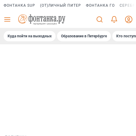
ФОНТАНКА SUP
(ОТ)ЛИЧНЫЙ ПИТЕР
ФОНТАНКА ГО
СЕРЕБР
Куда пойти на выходных
Образование в Петербурге
Кто поступ