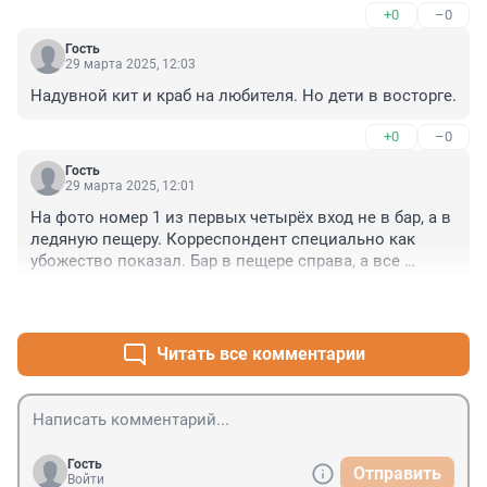
+0
–0
Гость
29 марта 2025, 12:03
Надувной кит и краб на любителя. Но дети в восторге.
+0
–0
Гость
29 марта 2025, 12:01
На фото номер 1 из первых четырёх вход не в бар, а в 
ледяную пещеру. Корреспондент специально как 
убожество показал. Бар в пещере справа, а все 
фантастические творения талантливых скульпторов 
+1
–1
слева. В конце пещеры огромный ледокол Ленин. 
Жаль, фото красивое было не сделать - много 
посетителей и так и норовят в кадр попасть. Вчера 
Читать все комментарии
была в восторге от посещения. Но таааеет всё((
Гость
Отправить
Войти