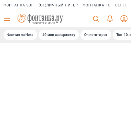
ФОНТАНКА SUP
(ОТ)ЛИЧНЫЙ ПИТЕР
ФОНТАНКА ГО
СЕРЕБР
Фонтан на Неве
40 млн за парковку
О чистоте рек
Топ-10, 