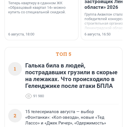
застройщик Лени
Теперь квартиру в сданном ЖК
области» 2026
«Образцовый квартал 14» можно
купить со специальной скидкой.
Группа Аквилон стала 
победителей конкурса 
строительная организа
Ленинградской области 
номинации «Самый
6 августа, 18:00
6 августа, 16:50
клиентоориентированн
застройщик Ленинград
области».
ТОП 5
Галька била в людей,
1
пострадавших грузили в скорые
на лежаках. Что происходило в
Геленджике после атаки БПЛА
91 980
15 телесериалов августа — выбор
2
«Фонтанки»: «Коп-звезда», новые «Тед
Лассо» и «Джек Ричер», «Одержимость»