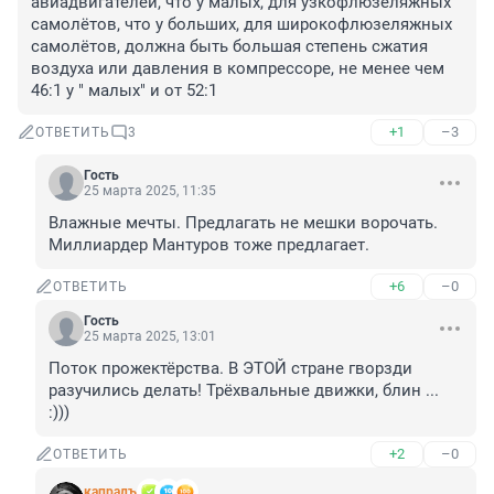
авиадвигателей, что у малых, для узкофлюзеляжных 
самолётов, что у больших, для широкофлюзеляжных 
самолётов, должна быть большая степень сжатия 
воздуха или давления в компрессоре, не менее чем 
46:1 у " малых" и от 52:1
+1
–3
ОТВЕТИТЬ
3
Гость
25 марта 2025, 11:35
Влажные мечты. Предлагать не мешки ворочать. 
Миллиардер Мантуров тоже предлагает.
+6
–0
ОТВЕТИТЬ
Гость
25 марта 2025, 13:01
Поток прожектёрства. В ЭТОЙ стране гворзди 
разучились делать! Трёхвальные движки, блин ... 
:)))
+2
–0
ОТВЕТИТЬ
капралъ