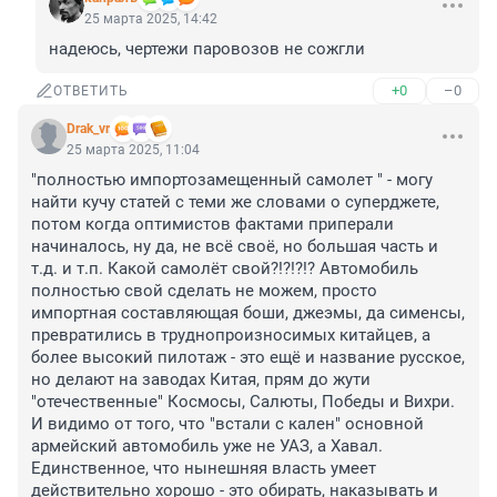
25 марта 2025, 14:42
надеюсь, чертежи паровозов не сожгли
+0
–0
ОТВЕТИТЬ
Drak_vr
25 марта 2025, 11:04
"полностью импортозамещенный самолет " - могу 
найти кучу статей с теми же словами о суперджете, 
потом когда оптимистов фактами приперали 
начиналось, ну да, не всё своё, но большая часть и 
т.д. и т.п. Какой самолёт свой?!?!?!? Автомобиль 
полностью свой сделать не можем, просто 
импортная составляющая боши, джеэмы, да сименсы, 
превратились в труднопроизносимых китайцев, а 
более высокий пилотаж - это ещё и название русское, 
но делают на заводах Китая, прям до жути 
"отечественные" Космосы, Салюты, Победы и Вихри. 
И видимо от того, что "встали с кален" основной 
армейский автомобиль уже не УАЗ, а Хавал. 
Единственное, что нынешняя власть умеет 
действительно хорошо - это обирать, наказывать и 