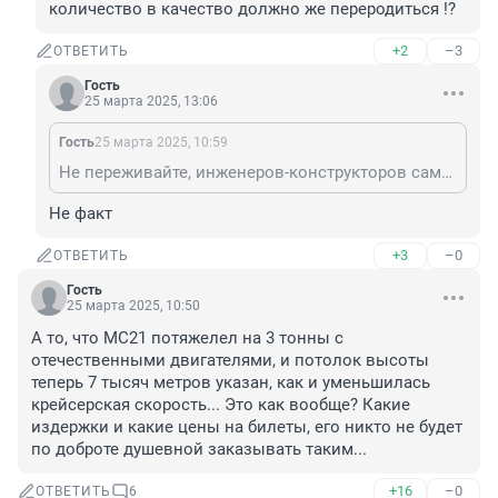
количество в качество должно же переродиться !?
+2
–3
ОТВЕТИТЬ
Гость
25 марта 2025, 13:06
Гость
25 марта 2025, 10:59
Не переживайте, инженеров-конструкторов самолетостроительного профиля каждый год всё больше из вузов выпускают, когда нибудь это количество в качество должно же переродиться !?
Не факт
+3
–0
ОТВЕТИТЬ
Гость
25 марта 2025, 10:50
А то, что МС21 потяжелел на 3 тонны с 
отечественными двигателями, и потолок высоты 
теперь 7 тысяч метров указан, как и уменьшилась 
крейсерская скорость... Это как вообще? Какие 
издержки и какие цены на билеты, его никто не будет 
по доброте душевной заказывать таким...
+16
–0
ОТВЕТИТЬ
6