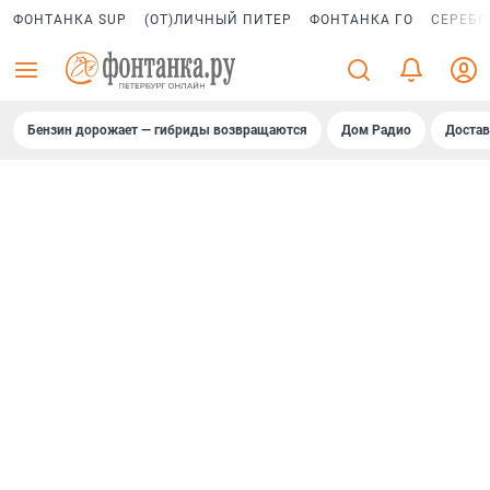
ФОНТАНКА SUP
(ОТ)ЛИЧНЫЙ ПИТЕР
ФОНТАНКА ГО
СЕРЕБР
Бензин дорожает — гибриды возвращаются
Дом Радио
Достав