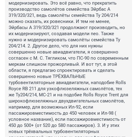
модернизировать. Это всё равно, что прекратить 
производство самолётов семейства Эйрбас А 
319/320/321, ведь самолёты семейства Ту 204/214 
можно сказать, их ровесники. И тем не менее, 
Эйрбасы А 319/320/321 продолжают производить, но 
их модернизируют, создавая модели neo. Также 
нужно и модернизировать самолёты семейства Ту 
204/214. 2. Другое дело, что для них нужны 
совершенно новые авиадвигатели, я совершенно 
согласен с М. С. Тягликом, что ПС-90 по современным 
меркам слишком прожорливый. И вот тут, в этой 
области, я предлагаю спроектировать и сделать 
совершенно новые ТРЁХВАЛЬНЫЕ 
турбовентиляторные авиадвигатели, наподобие Rolls 
Royce RB 211 для узкофлюзеляжных самолётов, тех 
же Ту204/214, МС-21 и на подобие Rolls Royce Trent для 
широкофлюзеляжных двухдвигательных самолётов, 
например, для возможных Ил-92, если 
пассажировместимость до 450 человек и Ил-98 ( 
условное название), если пассажировместимость от 
450 до 500+ (от 520 до 580 пассажиров). 3. И у этих 
новых трёхвальных турбовентиляторных 