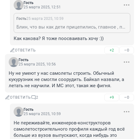
Гость
25 марта 2025, 12:51
Гость
25 марта 2025, 10:59
Блин, что вы как дети прицепились, главное , процесс идет, деньги выделяются и осваиваются, идилия. Какого лешева вам еще надо?
Как какова? Я тоже поосваивать хочу :))
+2
–0
ОТВЕТИТЬ
Гость
25 марта 2025, 10:56
Ну не умеют у нас самолеты строить. Обычный 
кукурузник не смогли соорудить. Байкал назвали, а 
летать не научили. И МС этот, такая же фигня.
+9
–0
ОТВЕТИТЬ
2
Гость
25 марта 2025, 10:59
Не переживайте, инженеров-конструкторов 
самолетостроительного профиля каждый год всё 
больше из вузов выпускают, когда нибудь это 