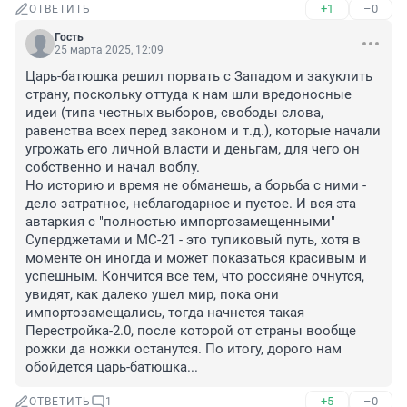
+1
–0
ОТВЕТИТЬ
Гость
25 марта 2025, 12:09
Царь-батюшка решил порвать с Западом и закуклить 
страну, поскольку оттуда к нам шли вредоносные 
идеи (типа честных выборов, свободы слова, 
равенства всех перед законом и т.д.), которые начали 
угрожать его личной власти и деньгам, для чего он 
собственно и начал воблу. 

Но историю и время не обманешь, а борьба с ними - 
дело затратное, неблагодарное и пустое. И вся эта 
автаркия с "полностью импортозамещенными" 
Суперджетами и МС-21 - это тупиковый путь, хотя в 
моменте он иногда и может показаться красивым и 
успешным. Кончится все тем, что россияне очнутся, 
увидят, как далеко ушел мир, пока они 
импортозамещались, тогда начнется такая 
Перестройка-2.0, после которой от страны вообще 
рожки да ножки останутся. По итогу, дорого нам 
обойдется царь-батюшка...
+5
–0
ОТВЕТИТЬ
1