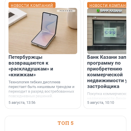
НОВОСТИ КОМПАНИЙ
НОВОСТИ КОМПАНИ
Петербуржцы
Банк Казани запу
возвращаются к
программу по
«раскладушкам» и
приобретению
«книжкам»
коммерческой
недвижимости у
Технология гибких дисплеев
застройщика
перестает быть нишевым трендом и
переходит в разряд востребованных
Покупка коммерческой
повседневных решений.
недвижимости финанс
5 августа, 13:56
5 августа, 10:10
инструмент, доступный
предпринимателей. Буд
офис, склад, торговое 
или готовый арендный 
ТОП 5
успех сделки зависит о
выбора объекта и грамо