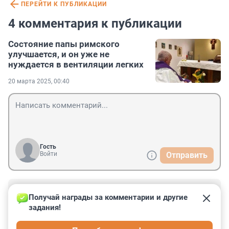
ПЕРЕЙТИ К ПУБЛИКАЦИИ
4 комментария к публикации
Состояние папы римского
улучшается, и он уже не
нуждается в вентиляции легких
20 марта 2025, 00:40
Гость
Войти
Отправить
Гость
20 марта 2025, 19:25
Получай награды за комментарии и другие 
задания!
У нас это, свой папо есть! Хошь Питерским, хошь 
римским будет! А заплатит еще 3 ляма - Императором 