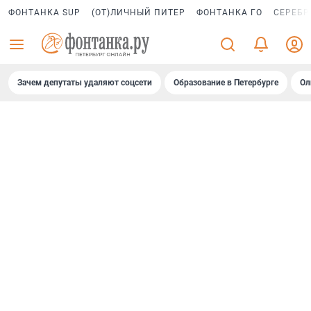
ФОНТАНКА SUP
(ОТ)ЛИЧНЫЙ ПИТЕР
ФОНТАНКА ГО
СЕРЕБР
Зачем депутаты удаляют соцсети
Образование в Петербурге
Ол