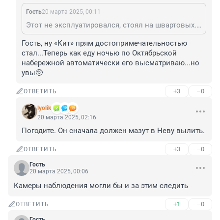
Гость
20 марта 2025, 00:11
Этот не эксплуатировался, стоял на швартовых. И вряд ли бы получил документы от Регистра. Но выбросить-то жалко. "Кита" на Неве вспомните.
Гость, ну «Кит» прям достопримечательностью 
стал...Теперь как еду ночью по Октябрьской 
набережной автоматически его высматриваю...но 
увы🥺
+3
–0
ОТВЕТИТЬ
lyolik
20 марта 2025, 02:16
Погодите. Он сначала должен мазут в Неву вылить.
+3
–0
ОТВЕТИТЬ
Гость
20 марта 2025, 00:06
Камеры наблюдения могли бы и за этим следить
+1
–0
ОТВЕТИТЬ
Гость