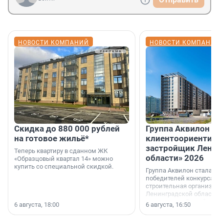
НОВОСТИ КОМПАНИЙ
НОВОСТИ КОМПАНИ
Скидка до 880 000 рублей
Группа Аквилон 
на готовое жильё*
клиентоориентир
застройщик Лени
Теперь квартиру в сданном ЖК
области» 2026
«Образцовый квартал 14» можно
купить со специальной скидкой.
Группа Аквилон стала 
победителей конкурса 
строительная организа
Ленинградской области 
номинации «Самый
6 августа, 18:00
6 августа, 16:50
клиентоориентированн
застройщик Ленинград