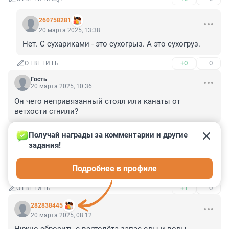
260758281
20 марта 2025, 13:38
Нет. С сухариками - это сухогрыз. А это сухогруз.
+0
–0
ОТВЕТИТЬ
Гость
20 марта 2025, 10:36
Он чего непривязанный стоял или канаты от 
ветхости сгнили?
+0
–0
ОТВЕТИТЬ
Получай награды за комментарии и другие 
задания!
Гость
20 марта 2025, 10:17
Подробнее в профиле
чё там с мазутом?
+1
–0
ОТВЕТИТЬ
282838445
20 марта 2025, 08:12