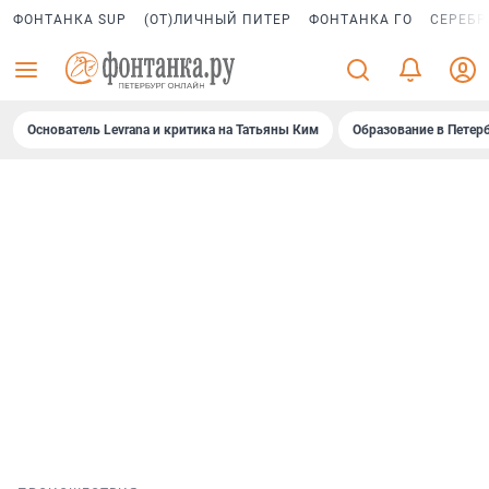
ФОНТАНКА SUP
(ОТ)ЛИЧНЫЙ ПИТЕР
ФОНТАНКА ГО
СЕРЕБР
Основатель Levrana и критика на Татьяны Ким
Образование в Петер