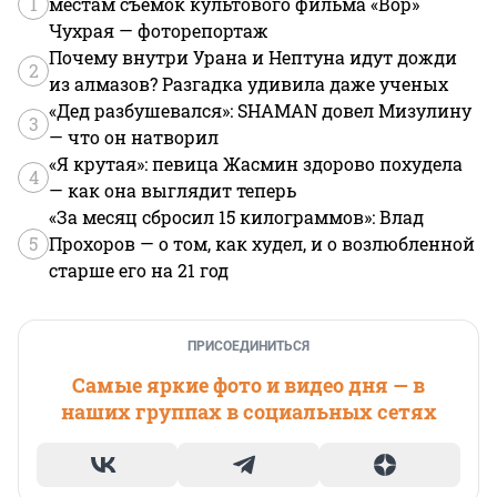
1
местам съемок культового фильма «Вор»
Чухрая — фоторепортаж
Почему внутри Урана и Нептуна идут дожди
2
из алмазов? Разгадка удивила даже ученых
«Дед разбушевался»: SHAMAN довел Мизулину
3
— что он натворил
«Я крутая»: певица Жасмин здорово похудела
4
— как она выглядит теперь
«За месяц сбросил 15 килограммов»: Влад
5
Прохоров — о том, как худел, и о возлюбленной
старше его на 21 год
ПРИСОЕДИНИТЬСЯ
Самые яркие фото и видео дня — в
наших группах в социальных сетях