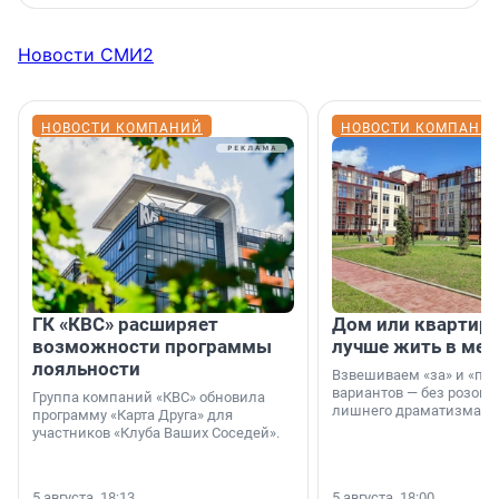
Новости СМИ2
НОВОСТИ КОМПАНИЙ
НОВОСТИ КОМПАНИ
ГК «КВС» расширяет
Дом или квартира
возможности программы
лучше жить в мег
лояльности
Взвешиваем «за» и «про
вариантов — без розовы
Группа компаний «КВС» обновила
лишнего драматизма.
программу «Карта Друга» для
участников «Клуба Ваших Соседей».
5 августа, 18:13
5 августа, 18:00