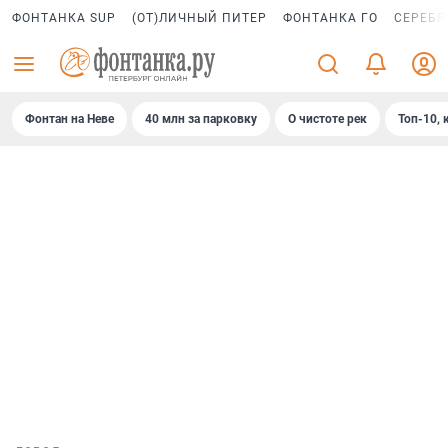
ФОНТАНКА SUP
(ОТ)ЛИЧНЫЙ ПИТЕР
ФОНТАНКА ГО
СЕРЕБР
Фонтан на Неве
40 млн за парковку
О чистоте рек
Топ-10, 