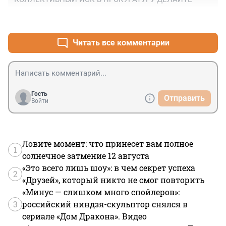
было бы невозможно. Три (ТРИ !!!) месяца без 
нормального водооснабжения многоэтажек!
+3
–0
Читать все комментарии
Гость
Отправить
Войти
Ловите момент: что принесет вам полное
1
солнечное затмение 12 августа
«Это всего лишь шоу»: в чем секрет успеха
2
«Друзей», который никто не смог повторить
«Минус — слишком много спойлеров»:
3
российский ниндзя-скульптор снялся в
сериале «Дом Дракона». Видео