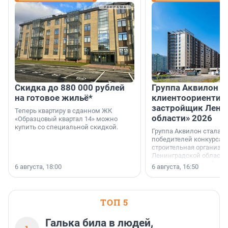
Скидка до 880 000 рублей
Группа Аквилон 
на готовое жильё*
клиентоориентир
застройщик Лени
Теперь квартиру в сданном ЖК
области» 2026
«Образцовый квартал 14» можно
купить со специальной скидкой.
Группа Аквилон стала 
победителей конкурса 
строительная организа
Ленинградской области 
номинации «Самый
6 августа, 18:00
6 августа, 16:50
клиентоориентированн
застройщик Ленинград
области».
ТОП 5
Галька била в людей,