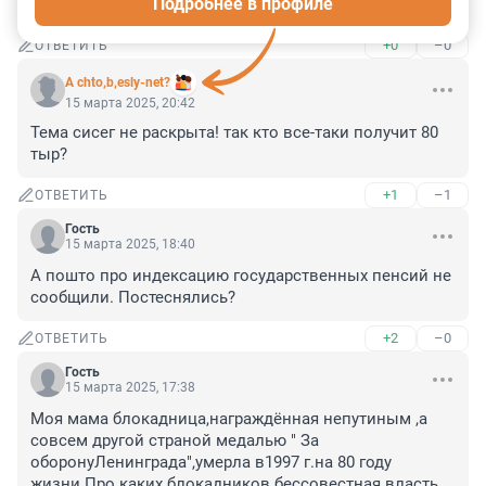
Подробнее в профиле
Всегда получает только одну выплату.
+0
–0
ОТВЕТИТЬ
A chto,b,esly-net?
15 марта 2025, 20:42
Тема сисег не раскрыта! так кто все-таки получит 80 
тыр?
+1
–1
ОТВЕТИТЬ
Гость
15 марта 2025, 18:40
А пошто про индексацию государственных пенсий не 
сообщили. Постеснялись?
+2
–0
ОТВЕТИТЬ
Гость
15 марта 2025, 17:38
Моя мама блокадница,награждённая непутиным ,а 
совсем другой страной медалью " За 
оборонуЛенинграда",умерла в1997 г.на 80 году 
жизни.Про каких блокадников бессовестная власть 