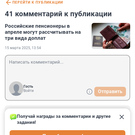
ПЕРЕЙТИ К ПУБЛИКАЦИИ
41 комментарий к публикации
Российские пенсионеры в
апреле могут рассчитывать на
три вида доплат
15 марта 2025, 13:54
Гость
Войти
Отправить
Гость
16 марта 2025, 01:11
Получай награды за комментарии и другие 
задания!
Очередной безграмотный вброс. Выплата будет одна - 
федеральная. Не дают две. У меня бабушка ветеран. 