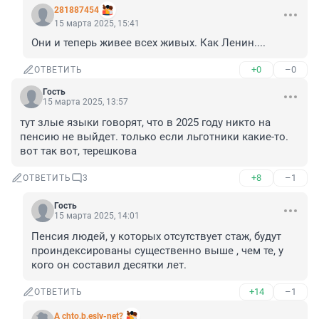
281887454
15 марта 2025, 15:41
Они и теперь живее всех живых. Как Ленин....
+0
–0
ОТВЕТИТЬ
Гость
15 марта 2025, 13:57
тут злые языки говорят, что в 2025 году никто на 
пенсию не выйдет. только если льготники какие-то. 
вот так вот, терешкова
+8
–1
ОТВЕТИТЬ
3
Гость
15 марта 2025, 14:01
Пенсия людей, у которых отсутствует стаж, будут 
проиндексированы существенно выше , чем те, у 
кого он составил десятки лет.
+14
–1
ОТВЕТИТЬ
A chto,b,esly-net?