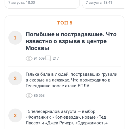
осторожного оптимизма.
7 августа, 18:00
7 августа, 13:41
ТОП 5
Погибшие и пострадавшие. Что
1
известно о взрыве в центре
Москвы
91 609
217
Галька била в людей, пострадавших грузили
2
в скорые на лежаках. Что происходило в
Геленджике после атаки БПЛА
85 563
15 телесериалов августа — выбор
3
«Фонтанки»: «Коп-звезда», новые «Тед
Лассо» и «Джек Ричер», «Одержимость»