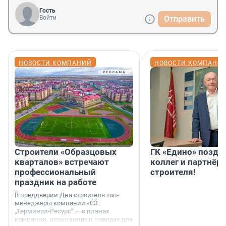
Гость
Войти
Отправить
НОВОСТИ КОМПАНИЙ
НОВОСТИ КОМПАНИ
Строители «Образцовых
ГК «Едино» поздр
кварталов» встречают
коллег и партнёр
профессиональный
строителя!
праздник на работе
В преддверии Дня строителя топ-
менеджеры компании «СЗ
„Терминал-Ресурс“ — о планах
компании, испытаниях и поводах для