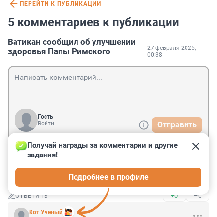
ПЕРЕЙТИ К ПУБЛИКАЦИИ
5 комментариев к публикации
Ватикан сообщил об улучшении
27 февраля 2025,
здоровья Папы Римского
00:38
Гость
Войти
Отправить
Получай награды за комментарии и другие 
задания!
Гость
27 февраля 2025, 12:07
Подробнее в профиле
Скоро Папа встретится с Тиграном Кеосаяном.
+0
–0
ОТВЕТИТЬ
Кот Ученый