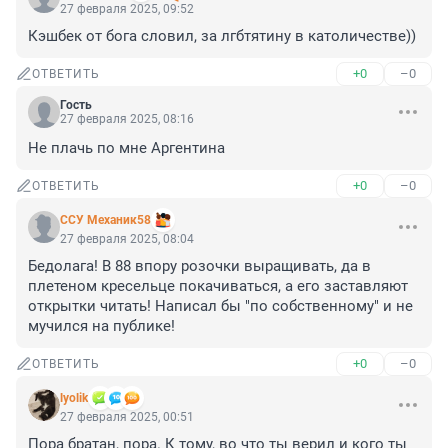
27 февраля 2025, 09:52
Кэшбек от бога словил, за лгбтятину в католичестве))
+0
–0
ОТВЕТИТЬ
Гость
27 февраля 2025, 08:16
Не плачь по мне Аргентина
+0
–0
ОТВЕТИТЬ
ССУ Механик58
27 февраля 2025, 08:04
Бедолага! В 88 впору розочки выращивать, да в 
плетеном кресельце покачиваться, а его заставляют 
открытки читать! Написал бы "по собственному" и не 
мучился на публике!
+0
–0
ОТВЕТИТЬ
lyolik
27 февраля 2025, 00:51
Пора братан, пора. К тому, во что ты верил и кого ты 