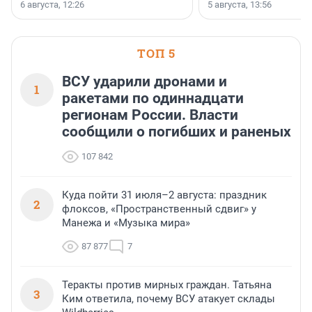
заключили соглашение о
6 августа, 12:26
5 августа, 13:56
стратегическом сотрудничестве.
ТОП 5
ВСУ ударили дронами и
1
ракетами по одиннадцати
регионам России. Власти
сообщили о погибших и раненых
107 842
Куда пойти 31 июля–2 августа: праздник
2
флоксов, «Пространственный сдвиг» у
Манежа и «Музыка мира»
87 877
7
Теракты против мирных граждан. Татьяна
3
Ким ответила, почему ВСУ атакует склады