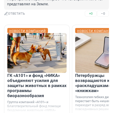
представлял на Земле.
+0
–0
ОТВЕТИТЬ
НОВОСТИ КОМПАНИЙ
НОВОСТИ КОМПАНИ
ГК «А101» и фонд «НИКА»
Петербуржцы
объединяют усилия для
возвращаются к
защиты животных в рамках
«раскладушкам» 
программы
«книжкам»
биоразнообразия
Технология гибких дисп
перестает быть нишевы
Группа компаний «А101» и
переходит в разряд вос
Благотворительный фонд помощи
повседневных решений
бездомным животным «НИКА»