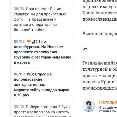
проникновенны
первых императ
08/08
Наш проект: Яркие
Кронштадтского 
смартфоны для прекрасных
православными
фото — в предзаказе у
сотового оператора из
большой тройки
Выставка продли
08/08
ДТП по-
петербургски. На Невском
6+
проспекте столкнулись
грузовик с ресторанным меню
и карета
Развивающийся 
культурной и о
08/08
WB: Спрос на
проект — спец
использование
новости Кроншт
альтернативных
происходящих н
маркетплейсу складов вырос
в 10 раз
Наталья
08/08
Собери слова из 7 букв:
Старший ко
главная по
простая головоломка «шесть