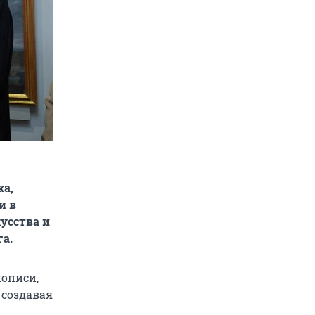
ка,
и в
усства и
га.
описи,
 создавая