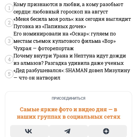
Кому признаются в любви, а кому разобьют
1
сердце: любовный гороскоп на август
«Меня бесила моя роль»: как сегодня выглядит
2
Пуговка из «Папиных дочек»
Его номинировали на «Оскар»: гуляем по
3
местам съемок культового фильма «Вор»
Чухрая — фоторепортаж
Почему внутри Урана и Нептуна идут дожди
4
из алмазов? Разгадка удивила даже ученых
«Дед разбушевался»: SHAMAN довел Мизулину
5
— что он натворил
ПРИСОЕДИНИТЬСЯ
Самые яркие фото и видео дня — в
наших группах в социальных сетях