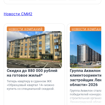
Новости СМИ2
НОВОСТИ КОМПАНИЙ
НОВОСТИ КОМПАНИ
Скидка до 880 000 рублей
Группа Аквилон 
на готовое жильё*
клиентоориентир
застройщик Лени
Теперь квартиру в сданном ЖК
области» 2026
«Образцовый квартал 14» можно
купить со специальной скидкой.
Группа Аквилон стала 
победителей конкурса 
строительная организа
Ленинградской области 