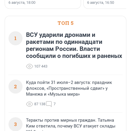
номинации «Самый
6 августа, 18:00
6 августа, 16:50
клиентоориентированн
застройщик Ленинград
области».
ТОП 5
ВСУ ударили дронами и
1
ракетами по одиннадцати
регионам России. Власти
сообщили о погибших и раненых
107 443
Куда пойти 31 июля–2 августа: праздник
2
флоксов, «Пространственный сдвиг» у
Манежа и «Музыка мира»
87 138
7
Теракты против мирных граждан. Татьяна
3
Ким ответила, почему ВСУ атакует склады