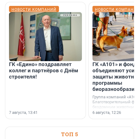
НОВОСТИ КОМПАНИЙ
НОВОСТИ КОМПАНИ
ГК «Едино» поздравляет
ГК «А101» и фонд
коллег и партнёров с Днём
объединяют усил
строителя!
защиты животных
программы
биоразнообразия
Группа компаний «А101»
Благотворительный фо
бездомным животным 
заключили соглашение
7 августа, 13:41
6 августа, 12:26
стратегическом сотрудн
ТОП 5