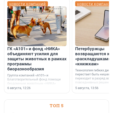
НОВОСТИ КОМПАНИЙ
НОВОСТИ КОМПАНИ
ГК «А101» и фонд «НИКА»
Петербуржцы
объединяют усилия для
возвращаются к
защиты животных в рамках
«раскладушкам» 
программы
«книжкам»
биоразнообразия
Технология гибких дисп
перестает быть нишевы
Группа компаний «А101» и
переходит в разряд вос
Благотворительный фонд помощи
повседневных решений
бездомным животным «НИКА»
заключили соглашение о
6 августа, 12:26
5 августа, 13:56
стратегическом сотрудничестве.
ТОП 5