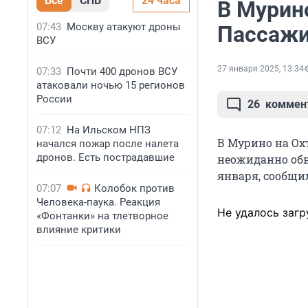
Все
СПБ
24 часа
В Мурин
07:43
Москву атакуют дроны
Пассажи
ВСУ
27 января 2025, 13:34
07:33
Почти 400 дронов ВСУ
атаковали ночью 15 регионов
России
26
коммен
07:12
На Ильском НПЗ
В Мурино на Охт
начался пожар после налета
дронов. Есть пострадавшие
неожиданно обв
января, сообщи
07:07
Колобок против
Человека-паука. Реакция
Не удалось загр
«Фонтанки» на тлетворное
влияние критики