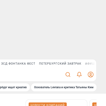
ЗСД ФОНТАНКА ФЕСТ
ПЕТЕРБУРГСКИЙ ЗАВТРАК
АФИША PLUS
рбург ищет креатив
Основатель Levrana и критика Татьяны Ким
Зач
НОВОСТИ КОМПАНИЙ
НОВОС