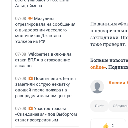
всего умирают от болезни
Альцгеймера
07/08
Мизулина
По данным «Фон
отреагировала на сообщения
о выдворении «веселого
предварительно
молочника» Джастаса
закладчики. Пр
Уолкера из РФ
тоже проверят.
07/08
Wildberries включила
Больше новост
атаки БПЛА в страхование
заказов
online»
. Подпис
07/08
Посетители «Ленты»
Ксения 
заметили острую нехватку
овощей после пожара на
распределительном центре
Лифт
Обруше
07/08
Участок трассы
«Скандинавия» под Выборгом
станет реверсивным
2