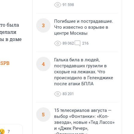
91 598
Погибшие и пострадавшие.
что была
3
Что известно о взрыве в
сделали
центре Москвы
ы в доме
89 062
216
Галька била в людей,
 SPB
4
пострадавших грузили в
скорые на лежаках. Что
происходило в Геленджике
после атаки БПЛА
83 201
15 телесериалов августа —
5
выбор «Фонтанки»: «Коп-
звезда», новые «Тед Лассо»
и «Джек Ричер»,
7