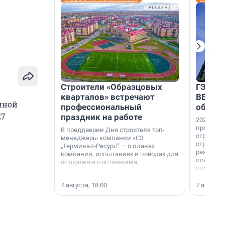
Строители «Образцовых
ГЭС, м
кварталов» встречают
ВВП: в
иной
профессиональный
об ист
27
праздник на работе
2026-й —
професси
В преддверии Дня строителя топ-
строителе
менеджеры компании «СЗ
строителя
„Терминал-Ресурс“ — о планах
раз. В ГК
компании, испытаниях и поводах для
появился
осторожного оптимизма.
поменяла
7 августа, 18:00
7 августа,