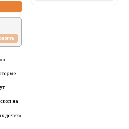
равить
но
которые
ут
оскоп на
ых дочек»