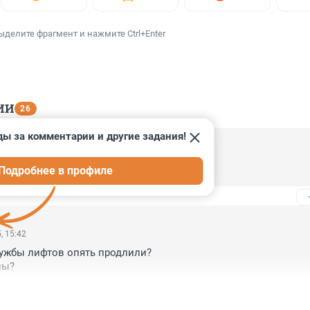
ыделите фрагмент и нажмите Ctrl+Enter
ИИ
26
ды за комментарии и другие задания!
, 17:45
Подробнее в профиле
рке еще и не то происходит.
, 15:42
лужбы лифтов опять продлили?

ны?