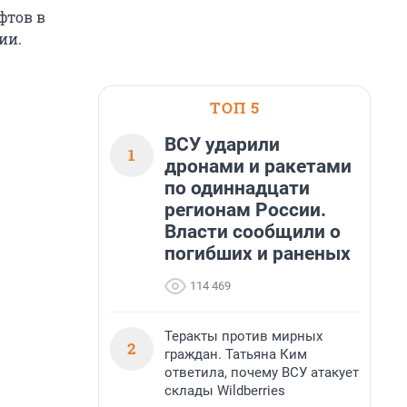
фтов в
ии.
ТОП 5
ВСУ ударили
1
дронами и ракетами
по одиннадцати
регионам России.
Власти сообщили о
погибших и раненых
114 469
Теракты против мирных
2
граждан. Татьяна Ким
ответила, почему ВСУ атакует
склады Wildberries