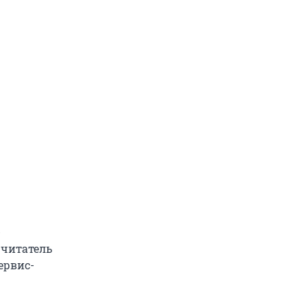
-
 читатель
ервис-