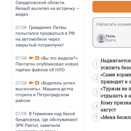
Свердловской области.
Renault вылетел на встречку —
видео
07/08
Гражданин Литвы
попытался прорваться в РФ
Гость
на автомобиле через
Войти
закрытый погранпункт
07/08
«Вы это видели?»:
Надвигается
1
Пентагон опубликовал новую
усилить без
партию файлов об НЛО
«Сами корми
2
приводят к 
07/08
«Водитель успел
«Туризм не 
выскочить». Машина дотла
3
сгорела в Петроградском
отдыхать в а
районе
Кому призна
4
август
07/08
В Германии над базой
5
«Меня бесил
бундесвера, где обслуживают
ЗРК Patriot, заметили