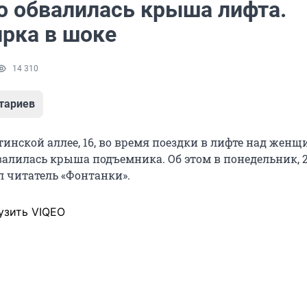
о обвалилась крыша лифта.
рка в шоке
14 310
тариев
инской аллее, 16, во время поездки в лифте над женщ
алилась крыша подъемника. Об этом в понедельник, 
л читатель «Фонтанки».
узить VIQEO