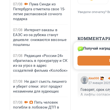
07/08
Пума Синди из
Петербурга отметила свое 15-
Увидели опечатку? В
летие распаковкой сочного
подарка
07/08
Интернет-заказы в
ЕАЭС из-за рубежа станут
КОММЕНТАР
дешевле: снижаются ввозные
пошлины
Получай награ
Гость
28 января 2025
07/08
Редакция «России-24»
обратилась в прокуратуру и СК
Да, в этом зоопа
из-за угроз в адрес
создателей фильма «Колобок»
Alex000
07/08
Не даст съесть лишнего
27 января 2025
и уберет отеки: этот продукт
Говорят, срок с
незаменим для худеющих
А лифты соглас
07/08
Пять человек
погибли в лобовом ДТП в