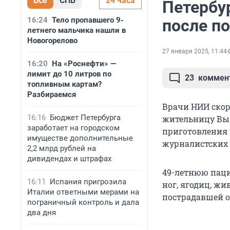
Все
СПБ
24 часа
Петербу
16:24
Тело пропавшего 9-
после п
летнего мальчика нашли в
Новогорелово
27 января 2025, 11:44
16:20
На «Роснефти» —
лимит до 10 литров по
23
коммен
топливным картам?
Разбираемся
Врачи НИИ ско
16:16
Бюджет Петербурга
жительницу Выб
заработает на городском
приготовления 
имуществе дополнительные
журналистских 
2,2 млрд рублей на
дивидендах и штрафах
49-летнюю пац
16:11
Испания пригрозила
ног, ягодиц, жи
Италии ответными мерами на
пострадавшей о
пограничный контроль и дала
два дня