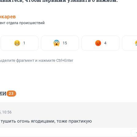
окарев
ент отдела происшествий
1
15
4
ыделите фрагмент и нажмите Ctrl+Enter
ИИ
23
, 10:56
тушить огонь ягодицами, тоже практикую