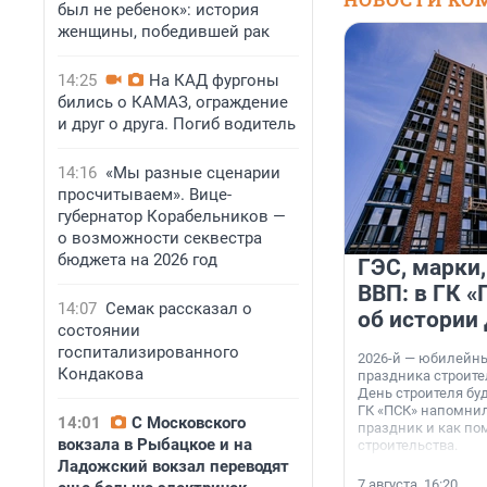
был не ребенок»: история
женщины, победившей рак
14:25
На КАД фургоны
бились о КАМАЗ, ограждение
и друг о друга. Погиб водитель
14:16
«Мы разные сценарии
просчитываем». Вице-
губернатор Корабельников —
о возможности секвестра
бюджета на 2026 год
ГЭС, марки,
ВВП: в ГК 
14:07
Семак рассказал о
об истории
состоянии
госпитализированного
2026-й — юбилейн
Кондакова
праздника строител
День строителя буд
ГК «ПСК» напомнил
14:01
С Московского
праздник и как по
вокзала в Рыбацкое и на
строительства.
Ладожский вокзал переводят
7 августа, 16:20