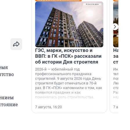
ГЭС, марки, искусство и
На вод
ВВП: в ГК «ПСК» рассказали
зарабо
об истории Дня строителя
станци
емя
2026-й — юбилейный год
Инженер
нтство
профессионального праздника
телеком-
строителей. 9 августа 2026 года День
популярн
строителя будет отмечаться в 70-й
Ленингра
раз. В ГК «ПСК» напомнили о том, как
станции 
появился праздник и как
Раздолин
ением
поменялась роль строительства.
недалеко
водопада
остояние
7 августа, 16:20
7 августа,