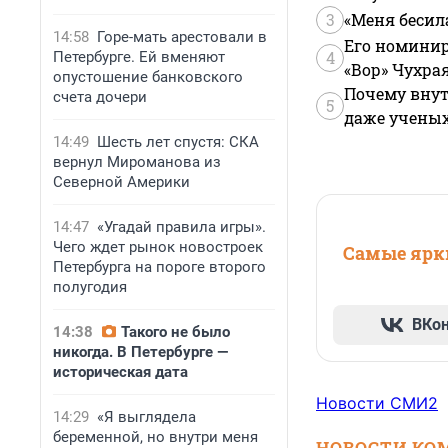
3
«Меня бесил
14:58
Горе-мать арестовали в
Его номинир
4
Петербурге. Ей вменяют
«Вор» Чухра
опустошение банковского
Почему внут
счета дочери
5
даже учены
14:49
Шесть лет спустя: СКА
вернул Мироманова из
Северной Америки
14:47
«Угадай правила игры».
Чего ждет рынок новостроек
Самые ярки
Петербурга на пороге второго
полугодия
ВКо
14:38
Такого не было
никогда. В Петербурге —
историческая дата
Новости СМИ2
14:29
«Я выглядела
беременной, но внутри меня
НОВОСТИ КО