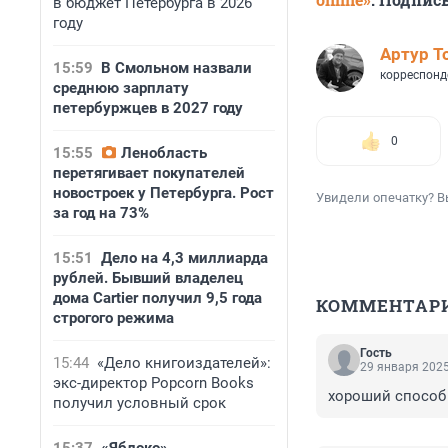
в бюджет Петербурга в 2026
году
Артур Т
15:59
В Смольном назвали
корреспонд
среднюю зарплату
петербуржцев в 2027 году
0
15:55
Ленобласть
перетягивает покупателей
новостроек у Петербурга. Рост
Увидели опечатку? В
за год на 73%
15:51
Дело на 4,3 миллиарда
рублей. Бывший владелец
дома Cartier получил 9,5 года
КОММЕНТАР
строгого режима
Гость
15:44
«Дело книгоиздателей»:
29 января 2025
экс-директор Popcorn Books
хороший способ 
получил условный срок