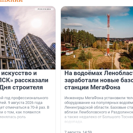
 искусство и
На водоёмах Леноблас
«ПСК» рассказали
заработали новые баз
 Дня строителя
станции МегаФона
ый год профессионального
Инженеры МегаФона установили тел
ей. 9 августа 2026 года
оборудование на популярных водоём
ет отмечаться в 70-й раз. В
Ленинградской области. Базовые ст
и о том, как появился
вблизи Лемболовского и Раздолинско
менялась роль
а также недалеко от Большого Тосне
водопада.
7 августа, 14:59