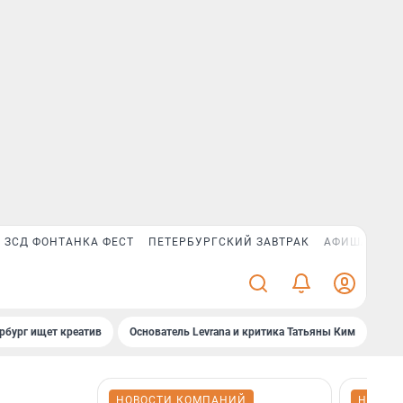
ЗСД ФОНТАНКА ФЕСТ
ПЕТЕРБУРГСКИЙ ЗАВТРАК
АФИША PLUS
рбург ищет креатив
Основатель Levrana и критика Татьяны Ким
Зач
НОВОСТИ КОМПАНИЙ
НОВОС