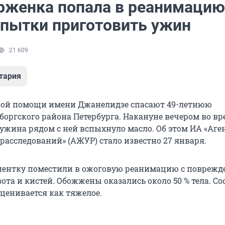
рженка попала в реанимацию
опытки приготовить ужин
21 609
тария
рой помощи имени Джанелидзе спасают 49-летнюю
оргского района Петербурга. Накануне вечером во вр
ужина рядом с ней вспыхнуло масло. Об этом ИА «Аге
расследований» (АЖУР) стало известно 27 января.
иентку поместили в ожоговую реанимацию с поврежд
вота и кистей. Обожжены оказались около 50 % тела. С
ценивается как тяжелое.