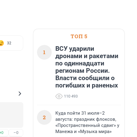
ТОП 5
32
ВСУ ударили
1
дронами и ракетами
по одиннадцати
регионам России.
Власти сообщили о
погибших и раненых
110 493
Куда пойти 31 июля–2
2
августа: праздник флоксов,
«Пространственный сдвиг» у
Манежа и «Музыка мира»
+0
–0