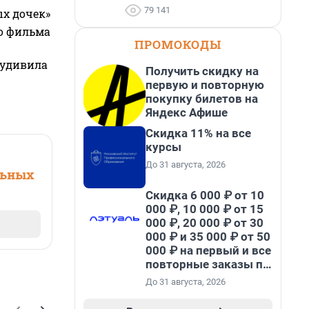
79 141
ых дочек»
го фильма
ПРОМОКОДЫ
 удивила
Получить скидку на
первую и повторную
покупку билетов на
Яндекс Афише
Скидка 11% на все
курсы
До 31 августа, 2026
льных
Скидка 6 000 ₽ от 10
000 ₽, 10 000 ₽ от 15
000 ₽, 20 000 ₽ от 30
000 ₽ и 35 000 ₽ от 50
000 ₽ на первый и все
повторные заказы по
промокоду НАБЕРИ
До 31 августа, 2026