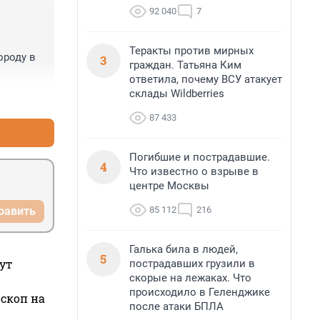
92 040
7
Теракты против мирных
роду в 
3
граждан. Татьяна Ким
ответила, почему ВСУ атакует
склады Wildberries
+0
–0
87 433
Погибшие и пострадавшие.
4
Что известно о взрыве в
центре Москвы
85 112
216
равить
Галька била в людей,
5
ут
пострадавших грузили в
скорые на лежаках. Что
происходило в Геленджике
оскоп на
после атаки БПЛА