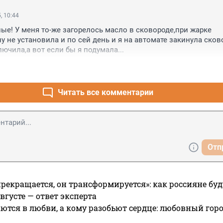
, 10:44
ные! У меня то-же загорелось масло в сковороде,при жарке 
у не установила и по сей день и я на автомате закинула сково
лючила,а вот если бы я подумала...
Читать все комментарии
Отп
прекращается, он трансформируется»: как россияне буд
вгусте — ответ эксперта
ются в любви, а кому разобьют сердце: любовный гор