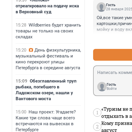
15:37
«Яблоко»
Гость
отреагировало на подачу иска
28 января 2025
в Верховный суд
Ой,все такие ум
картошки,причин
15:28
Wildberries будет хранить
мойку и воду вк
товары не только на своих
складах
15:20
День физкультурника,
музыкальный фестиваль и
кино перекроют улицы
Петербурга в середине августа
15:09
Обезглавленный труп
Гость
рыбака, погибшего в
Войти
Ладожском озере, нашли у
Вантового моста
«Туризм не 
15:00
Наш проект: Угадаете?
1
отдыхать в а
Какие три слова чаще всего
Кому призна
встречаются на вывесках в
2
Петербурге
август