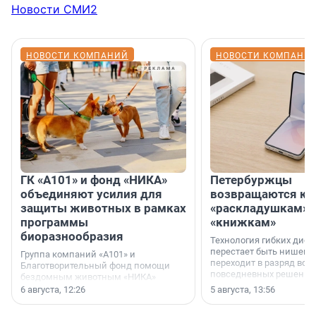
Новости СМИ2
НОВОСТИ КОМПАНИЙ
НОВОСТИ КОМПАНИ
ГК «А101» и фонд «НИКА»
Петербуржцы
объединяют усилия для
возвращаются к
защиты животных в рамках
«раскладушкам» 
программы
«книжкам»
биоразнообразия
Технология гибких дисп
перестает быть нишевы
Группа компаний «А101» и
переходит в разряд вос
Благотворительный фонд помощи
повседневных решений
бездомным животным «НИКА»
заключили соглашение о
6 августа, 12:26
5 августа, 13:56
стратегическом сотрудничестве.