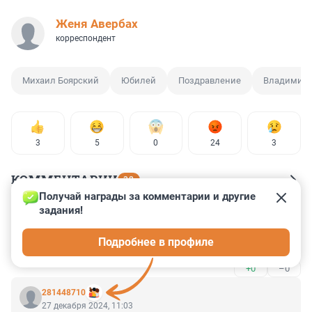
Женя Авербах
корреспондент
Михаил Боярский
Юбилей
Поздравление
Владимир 
3
5
0
24
3
КОММЕНТАРИИ
32
Получай награды за комментарии и другие 
задания!
Гость
27 декабря 2024, 11:56
Подробнее в профиле
а медальку?
+0
–0
281448710
27 декабря 2024, 11:03