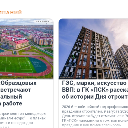
МПАНИЙ
«Образцовых
ГЭС, марки, искусство
 встречают
ВВП: в ГК «ПСК» расск
нальный
об истории Дня строит
а работе
2026-й — юбилейный год профессио
праздника строителей. 9 августа 2026
 строителя топ-менеджеры
День строителя будет отмечаться в 70
минал-Ресурс“ — о планах
ГК «ПСК» напомнили о том, как появ
иях и поводах для
праздник и как поменялась роль
мизма.