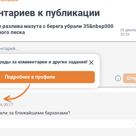
БЛИКАЦИИ
нтариев к публикации
е разлива мазута с берега убрали 35&nbsp000
26 декаб
ного песка
20:56
рады за комментарии и другие задания!
Подробнее в профиле
Отп
4, 00:17
пали за ближайшими барханами?