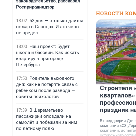
законодательство, рассказал
Росприроднадзор
НОВОСТИ КО
18:02
52 дня — столько длится
пожар в Сланцах. И это явно
не предел
18:00
Наш проект: Будет
школа и бассейн. Как искать
квартиру в пригороде
Петербурга
17:50
Родитель выходного
дня: как не потерять связь с
Строители 
ребенком после развода —
кварталов»
советы психологов
профессио
праздник н
17:39
В Шереметьево
пассажирки опоздали на
В преддверии Дня
самолёт и побежали за ним
компании «СЗ „Тер
по лётному полю
компании, испытан
осторожного опти