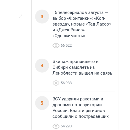
водопада.
15 телесериалов августа —
7 августа, 14:59
7
3
выбор «Фонтанки»: «Коп-
звезда», новые «Тед Лассо»
и «Джек Ричер»,
«Одержимость»
66 522
Экипаж пропавшего в
4
Сибири самолета из
Ленобласти вышел на связь
56 988
ВСУ ударили ракетами и
5
дронами по территории
России. Власти регионов
сообщили о пострадавших
54 290