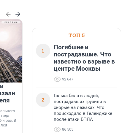
ТОП 5
Погибшие и
1
пострадавшие. Что
известно о взрыве в
центре Москвы
92 647
 и
На водоёмах Ленобласти
азали
заработали новые базовые
Галька била в людей,
2
еля
станции МегаФона
пострадавших грузили в
К
скорые на лежаках. Что
к
нального
Инженеры МегаФона установили телеком-
происходило в Геленджике
о
 года
оборудование на популярных водоёмах
т
после атаки БПЛА
-й раз. В
Ленинградской области. Базовые станции
н
ился
вблизи Лемболовского и Раздолинского озёр,
т
86 505
а также недалеко от Большого Тосненского