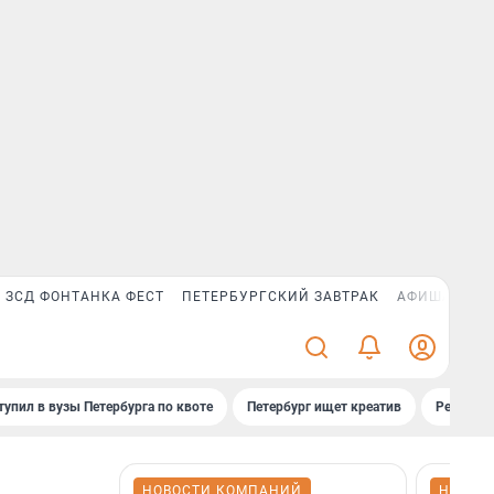
ЗСД ФОНТАНКА ФЕСТ
ПЕТЕРБУРГСКИЙ ЗАВТРАК
АФИША PLUS
тупил в вузы Петербурга по квоте
Петербург ищет креатив
Рейтинги
НОВОСТИ КОМПАНИЙ
НОВОС