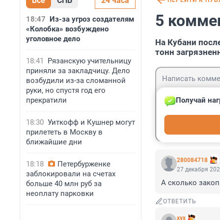
Все
СПБ
24 часа
ПЕРЕЙТИ К ПУ
5 комме
18:47
Из-за угроз создателям
«Колобка» возбуждено
уголовное дело
На Кубани посл
тонн загрязнен
18:41
Рязанскую учительницу
приняли за закладчицу. Дело
возбудили из-за сломанной
руки, но спустя год его
прекратили
Получай наг
Гость
18:30
Уиткофф и Кушнер могут
Войти
прилететь в Москву в
ближайшие дни
280084718
18:18
Петербурженке
27 декабря 202
заблокировали на счетах
А сколько зако
больше 40 млн руб за
неоплату парковки
ОТВЕТИТЬ
хух