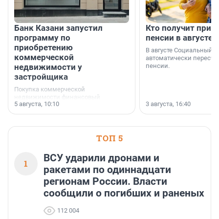
Банк Казани запустил
Кто получит приб
программу по
пенсии в августе
приобретению
В августе Социальный 
коммерческой
автоматически пересчи
недвижимости у
пенсии.
застройщика
Покупка коммерческой
недвижимости финансовый
5 августа, 10:10
3 августа, 16:40
инструмент, доступный для многих
предпринимателей. Будь то новый
офис, склад, торговое помещение
или готовый арендный бизнес —
успех сделки зависит от правильного
ТОП 5
выбора объекта и грамотного
финансирования.
ВСУ ударили дронами и
1
ракетами по одиннадцати
регионам России. Власти
сообщили о погибших и раненых
112 004