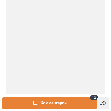
Деятельность в сфере ИТ
Руководство пользователя
Наши награды
© 2000-2026 Фонтанка.Ру
Свидетельство Роскомнадзора ЭЛ № ФС 77-66333 от 14.07.2016
© ООО «Интернет Технологии»
12
Комментарии