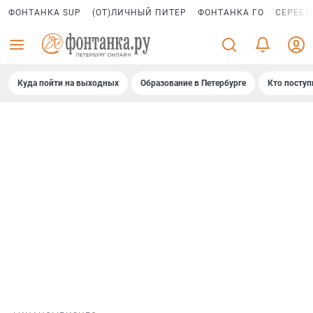
ФОНТАНКА SUP
(ОТ)ЛИЧНЫЙ ПИТЕР
ФОНТАНКА ГО
СЕРЕБР
Куда пойти на выходных
Образование в Петербурге
Кто поступ