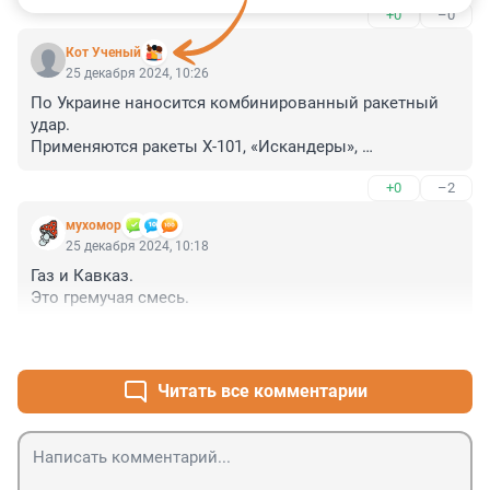
+0
–0
Кот Ученый
25 декабря 2024, 10:26
По Украине наносится комбинированный ракетный 
удар.

Применяются ракеты Х-101, «Искандеры», 
беспилотники и другие средства поражения.

+0
–2
Основная часть целей поражена в Днепропетровске и 
Харьковской области
мухомор
25 декабря 2024, 10:18
Газ и Кавказ.

Это гремучая смесь.
+0
–0
Читать все комментарии