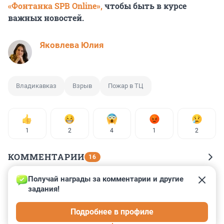
«Фонтанка SPB Online»,
чтобы быть в курсе
важных новостей.
Яковлева Юлия
Владикавказ
Взрыв
Пожар в ТЦ
1
2
4
1
2
КОММЕНТАРИИ
16
Получай награды за комментарии и другие 
Гость
25 декабря 2024, 10:58
задания!
"..мы про взрывы, про пожары сочиняли ноту 
Подробнее в профиле
ТАСС....."