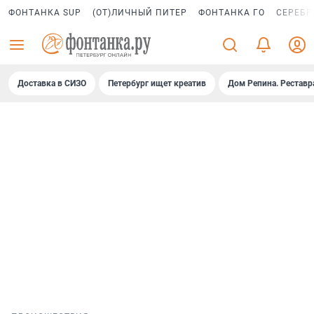
ФОНТАНКА SUP
(ОТ)ЛИЧНЫЙ ПИТЕР
ФОНТАНКА ГО
СЕРЕБР
Доставка в СИЗО
Петербург ищет креатив
Дом Репина. Реставр