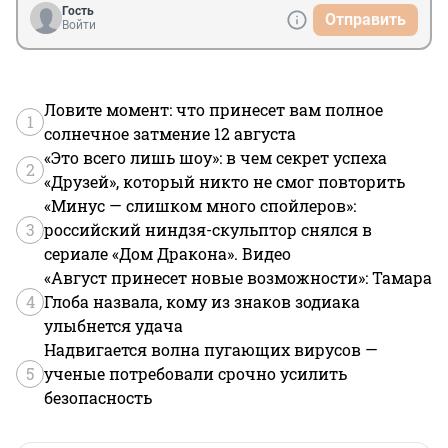
Гость
Отправить
Войти
Ловите момент: что принесет вам полное
1
солнечное затмение 12 августа
«Это всего лишь шоу»: в чем секрет успеха
2
«Друзей», который никто не смог повторить
«Минус — слишком много спойлеров»:
3
российский ниндзя-скульптор снялся в
сериале «Дом Дракона». Видео
«Август принесет новые возможности»: Тамара
4
Глоба назвала, кому из знаков зодиака
улыбнется удача
Надвигается волна пугающих вирусов —
5
ученые потребовали срочно усилить
безопасность