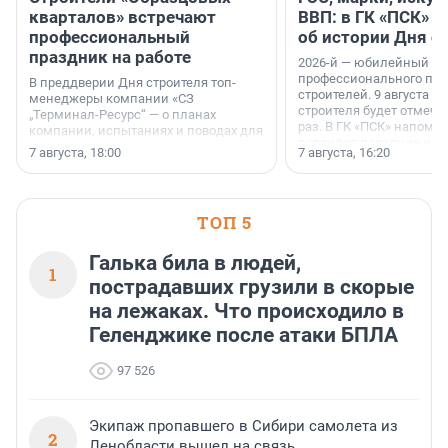
кварталов» встречают
ВВП: в ГК «ПСК» р
профессиональный
об истории Дня с
праздник на работе
2026-й — юбилейный го
профессионального пр
В преддверии Дня строителя топ-
строителей. 9 августа 2
менеджеры компании «СЗ
строителя будет отмечат
„Терминал-Ресурс“ — о планах
раз. В ГК «ПСК» напомни
компании, испытаниях и поводах для
появился праздник и к
осторожного оптимизма.
7 августа, 18:00
7 августа, 16:20
поменялась роль строит
ТОП 5
Галька била в людей,
1
пострадавших грузили в скорые
на лежаках. Что происходило в
Геленджике после атаки БПЛА
97 526
Экипаж пропавшего в Сибири самолета из
2
Ленобласти вышел на связь