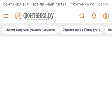
ФОНТАНКА SUP
(ОТ)ЛИЧНЫЙ ПИТЕР
ФОНТАНКА ГО
СЕРЕБР
Зачем депутаты удаляют соцсети
Образование в Петербурге
Ол