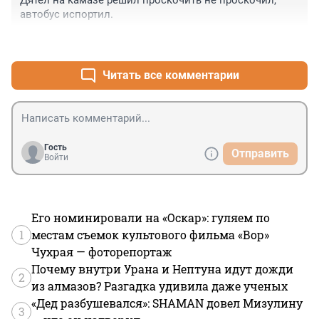
Дятел на камазе решил проскочить не проскочил, 
автобус испортил.
+1
–0
Читать все комментарии
Гость
Отправить
Войти
Его номинировали на «Оскар»: гуляем по
1
местам съемок культового фильма «Вор»
Чухрая — фоторепортаж
Почему внутри Урана и Нептуна идут дожди
2
из алмазов? Разгадка удивила даже ученых
«Дед разбушевался»: SHAMAN довел Мизулину
3