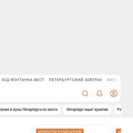
ЗСД ФОНТАНКА ФЕСТ
ПЕТЕРБУРГСКИЙ ЗАВТРАК
АФИША PLUS
тупил в вузы Петербурга по квоте
Петербург ищет креатив
Рейтинги
НОВОСТИ КОМПАНИЙ
НОВОС