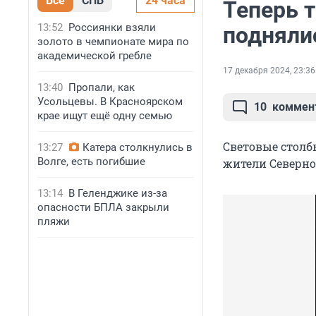
Все
СПБ
24 часа
Теперь 
13:52
Россиянки взяли
подняли
золото в чемпионате мира по
академической гребле
17 декабря 2024, 23:36
13:40
Пропали, как
Усольцевы. В Красноярском
10
коммен
крае ищут ещё одну семью
Световые столб
13:27
Катера столкнулись в
Волге, есть погибшие
жители Северно
13:14
В Геленджике из-за
опасности БПЛА закрыли
пляжи