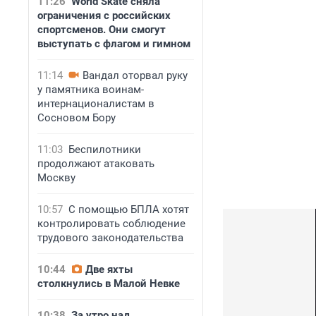
11:26
World Skate сняла
ограничения с российских
спортсменов. Они смогут
выступать с флагом и гимном
11:14
Вандал оторвал руку
у памятника воинам-
интернационалистам в
Сосновом Бору
11:03
Беспилотники
продолжают атаковать
Москву
10:57
С помощью БПЛА хотят
контролировать соблюдение
трудового законодательства
10:44
Две яхты
столкнулись в Малой Невке
10:38
За утро над