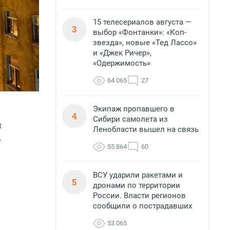
15 телесериалов августа —
3
выбор «Фонтанки»: «Коп-
звезда», новые «Тед Лассо»
и «Джек Ричер»,
«Одержимость»
64 065
27
Экипаж пропавшего в
4
Сибири самолета из
й
Ленобласти вышел на связь
.
55 864
60
ВСУ ударили ракетами и
5
дронами по территории
России. Власти регионов
сообщили о пострадавших
53 065