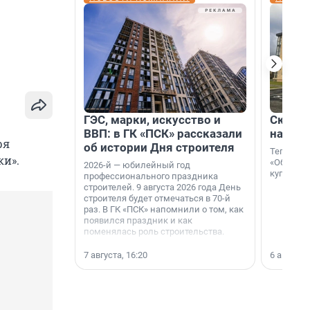
ГЭС, марки, искусство и
Скидка
ВВП: в ГК «ПСК» рассказали
на гот
ря
об истории Дня строителя
Теперь к
ки».
«Образцо
2026-й — юбилейный год
купить с
профессионального праздника
строителей. 9 августа 2026 года День
строителя будет отмечаться в 70-й
раз. В ГК «ПСК» напомнили о том, как
появился праздник и как
поменялась роль строительства.
7 августа, 16:20
6 августа,