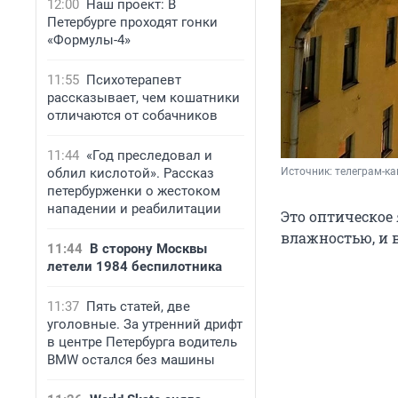
12:00
Наш проект: В
Петербурге проходят гонки
«Формулы-4»
11:55
Психотерапевт
рассказывает, чем кошатники
отличаются от собачников
11:44
«Год преследовал и
облил кислотой». Рассказ
Источник: 
телеграм-ка
петербурженки о жестоком
нападении и реабилитации
Это оптическое 
влажностью, и 
11:44
В сторону Москвы
летели 1984 беспилотника
11:37
Пять статей, две
уголовные. За утренний дрифт
в центре Петербурга водитель
BMW остался без машины