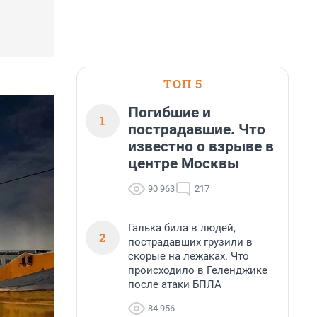
ТОП 5
Погибшие и
1
пострадавшие. Что
известно о взрыве в
центре Москвы
90 963
217
Галька била в людей,
2
пострадавших грузили в
скорые на лежаках. Что
происходило в Геленджике
после атаки БПЛА
84 956