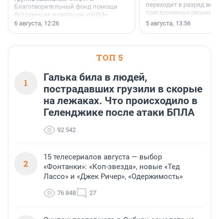
переходит в разряд вос
Благотворительный фонд помощи
повседневных решений
бездомным животным «НИКА»
заключили соглашение о
6 августа, 12:26
5 августа, 13:56
стратегическом сотрудничестве.
ТОП 5
Галька била в людей,
1
пострадавших грузили в скорые
на лежаках. Что происходило в
Геленджике после атаки БПЛА
92 542
15 телесериалов августа — выбор
2
«Фонтанки»: «Коп-звезда», новые «Тед
Лассо» и «Джек Ричер», «Одержимость»
76 848
27