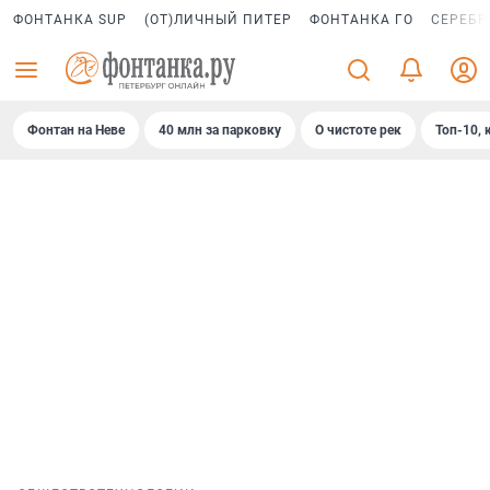
ФОНТАНКА SUP
(ОТ)ЛИЧНЫЙ ПИТЕР
ФОНТАНКА ГО
СЕРЕБР
Фонтан на Неве
40 млн за парковку
О чистоте рек
Топ-10, 