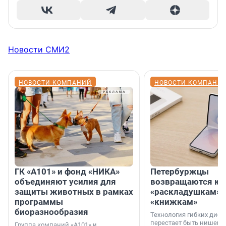
Новости СМИ2
НОВОСТИ КОМПАНИЙ
НОВОСТИ КОМПАНИ
ГК «А101» и фонд «НИКА»
Петербуржцы
объединяют усилия для
возвращаются к
защиты животных в рамках
«раскладушкам» 
программы
«книжкам»
биоразнообразия
Технология гибких дисп
перестает быть нишевы
Группа компаний «А101» и