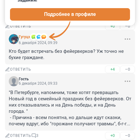
задания!
Правильно, нечего устраивать китайский новый год в 
Подробнее в профиле
ночь с декабря на январь!
+0
–0
ОТВЕТИТЬ
Гугуцэ
6 декабря 2024, 09:39
Кто будет встречать без фейерверков? Уж точно не 
бухие граждане.
+4
–0
ОТВЕТИТЬ
Гость
6 декабря 2024, 09:33
"В Петербурге, напомним, тоже хотят превращать 
Новый год в семейный праздник без фейерверков. От 
них отказывались и на День победы, и на День 
города. "

 - Причина - всем понятна, но дальше идут сказки, 
почему вдруг, ибо "горожане получают травмы", б-г-г...
+0
–0
ОТВЕТИТЬ
3