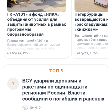
ГК «А101» и фонд «НИКА»
Петербуржцы
объединяют усилия для
возвращаются к
защиты животных в рамках
«раскладушкам» 
программы
«книжкам»
биоразнообразия
Технология гибких дисп
перестает быть нишевы
Группа компаний «А101» и
переходит в разряд вос
Благотворительный фонд помощи
повседневных решений
бездомным животным «НИКА»
заключили соглашение о
6 августа, 12:26
5 августа, 13:56
стратегическом сотрудничестве.
ТОП 5
ВСУ ударили дронами и
1
ракетами по одиннадцати
регионам России. Власти
сообщили о погибших и раненых
104 910