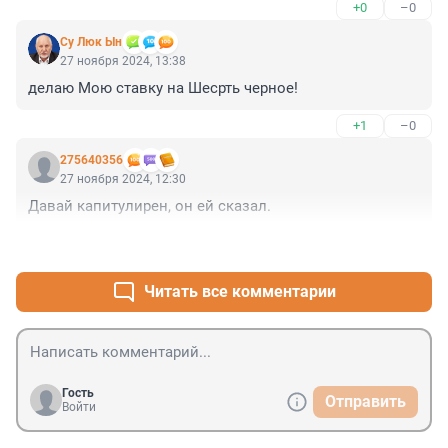
+0
–0
отношения и не важно насколько длительные с 
такими персонажами как герой Данной статьи то по 
Су Люк Ын
сути становятся вольным или невольным 
27 ноября 2024, 13:38
соучастником , если более упростить то они 
делаю Мою ставку на Шесрть черное!
Становятся как Бонни в том известном 
криминальном дуэте ...
+1
–0
275640356
27 ноября 2024, 12:30
Давай капитулирен, он ей сказал.
+1
–0
Читать все комментарии
Гость
Отправить
Войти