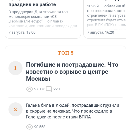
праздник на работе
2026-й — юбилейный го
профессионального пр
В преддверии Дня строителя топ-
строителей. 9 августа 2
менеджеры компании «СЗ
строителя будет отмечат
„Терминал-Ресурс“ — о планах
раз. В ГК «ПСК» напомни
компании, испытаниях и поводах для
появился праздник и к
осторожного оптимизма.
7 августа, 18:00
7 августа, 16:20
поменялась роль строит
ТОП 5
Погибшие и пострадавшие. Что
1
известно о взрыве в центре
Москвы
97 176
220
Галька била в людей, пострадавших грузили
2
в скорые на лежаках. Что происходило в
Геленджике после атаки БПЛА
90 558