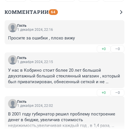
КОММЕНТАРИИ
64
Гость
1 декабря 2024, 22:16
Просите за ошибки , плохо вижу
+0
–0
Гость
1 декабря 2024, 22:15
У нас в Кобрино стоит более 20 лет большой 
двухэтажный большой стеклянный магазин , который 
был приватизирован, обнесенный сеткой и не 
функциониуетНо никаких вопросов у администрации 
+0
–0
не возникает возникает и они стоят против 
другогоНаверно, там есть подвал, но и никто туда не 
Гость
сунется, легче у простого человека отнять
1 декабря 2024, 22:02
В 2001 году губернатор решил проблему построение 
денег в бюдже, увеличив стоимость 
недижимость,увеличивая каждый год , в 1,4 раза, 