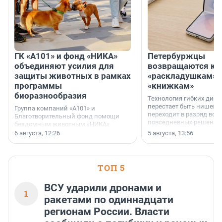
ГК «А101» и фонд «НИКА»
Петербуржцы
объединяют усилия для
возвращаются к
защиты животных в рамках
«раскладушкам» 
программы
«книжкам»
биоразнообразия
Технология гибких дисп
перестает быть нишевы
Группа компаний «А101» и
переходит в разряд вос
Благотворительный фонд помощи
повседневных решений
бездомным животным «НИКА»
заключили соглашение о
6 августа, 12:26
5 августа, 13:56
стратегическом сотрудничестве.
ТОП 5
ВСУ ударили дронами и
1
ракетами по одиннадцати
регионам России. Власти