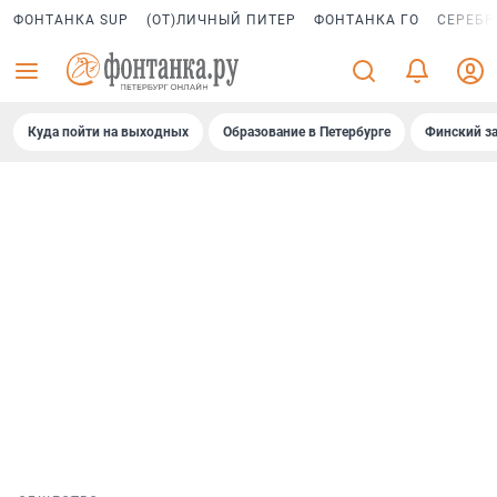
ФОНТАНКА SUP
(ОТ)ЛИЧНЫЙ ПИТЕР
ФОНТАНКА ГО
СЕРЕБР
Куда пойти на выходных
Образование в Петербурге
Финский за