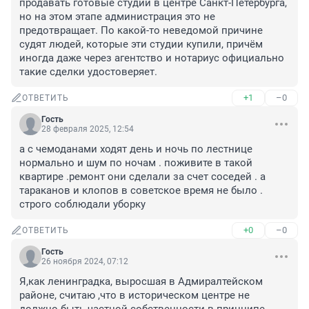
продавать готовые студии в центре Санкт-Петербурга, 
но на этом этапе администрация это не 
предотвращает. По какой-то неведомой причине 
судят людей, которые эти студии купили, причём 
иногда даже через агентство и нотариус официально 
такие сделки удостоверяет.
+1
–0
ОТВЕТИТЬ
Гость
28 февраля 2025, 12:54
а с чемоданами ходят день и ночь по лестнице 
нормально и шум по ночам . поживите в такой 
квартире .ремонт они сделали за счет соседей . а 
тараканов и клопов в советское время не было . 
строго соблюдали уборку
+0
–0
ОТВЕТИТЬ
Гость
26 ноября 2024, 07:12
Я,как ленинградка, выросшая в Адмиралтейском 
районе, считаю ,что в историческом центре не 