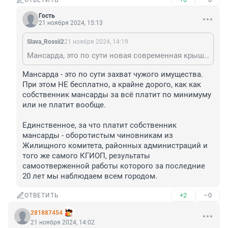
ОТВЕТИТЬ
Гость
21 ноября 2024, 15:13
Slava_Rossii2
21 ноября 2024, 14:19
Мансарда, это по сути новая современная крыша на доме. При этом бесплатно, как для фонда капремонта, так и для жильцов дома, так как за всё платит собственник мансарды.
Мансарда - это по сути захват чужого имущества. 

При этом НЕ бесплатно, а крайне дорого, как как 
собственник мансарды за всё платит по минимуму 
или не платит вообще. 

Единственное, за что платит собственник 
мансарды - оборотистым чиновникам из 
Жилищного комитета, районных администраций и 
того же самого КГИОП, результаты 
самоотверженной работы которого за последние 
20 лет мы наблюдаем всем городом.
+2
–0
ОТВЕТИТЬ
281887454
21 ноября 2024, 14:02