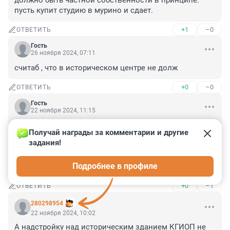
должно быть частной собственности в принципе. 
пусть купит студию в мурино и сдает.
+1
–0
ОТВЕТИТЬ
Гость
26 ноября 2024, 07:11
считаб , что в историческом центре не долж
+0
–0
ОТВЕТИТЬ
Гость
22 ноября 2024, 11:15
Я вообще считаю, что надо центр тупо перекрыть. 
Получай награды за комментарии и другие 
Сделать платный въезд для всех, кроме экстренных и 
задания!
сервисных служб. А остальных взимать плату. Пусть 
центр станет как в Лондоне. Туристический нарко 
Подробнее в профиле
притон.
+0
–1
ОТВЕТИТЬ
280298954
22 ноября 2024, 10:02
А надстройку над историческим зданием КГИОП не 