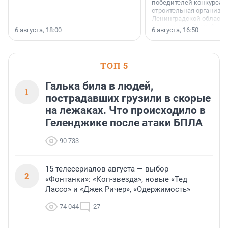
победителей конкурса 
строительная организа
Ленинградской области 
номинации «Самый
6 августа, 18:00
6 августа, 16:50
клиентоориентированн
застройщик Ленинград
области».
ТОП 5
Галька била в людей,
1
пострадавших грузили в скорые
на лежаках. Что происходило в
Геленджике после атаки БПЛА
90 733
15 телесериалов августа — выбор
2
«Фонтанки»: «Коп-звезда», новые «Тед
Лассо» и «Джек Ричер», «Одержимость»
74 044
27