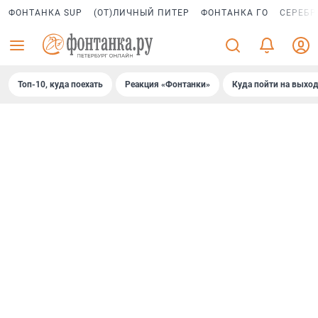
ФОНТАНКА SUP
(ОТ)ЛИЧНЫЙ ПИТЕР
ФОНТАНКА ГО
СЕРЕБР
Топ-10, куда поехать
Реакция «Фонтанки»
Куда пойти на выхо