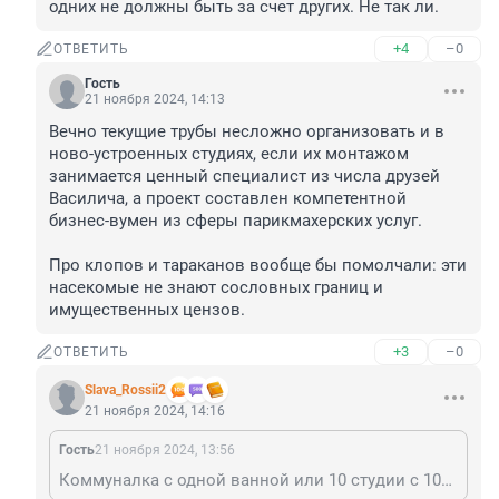
одних не должны быть за счет других. Не так ли.
+4
–0
ОТВЕТИТЬ
Гость
21 ноября 2024, 14:13
Вечно текущие трубы несложно организовать и в 
ново-устроенных студиях, если их монтажом 
занимается ценный специалист из числа друзей 
Василича, а проект составлен компетентной 
бизнес-вумен из сферы парикмахерских услуг. 

Про клопов и тараканов вообще бы помолчали: эти 
насекомые не знают сословных границ и 
имущественных цензов.
+3
–0
ОТВЕТИТЬ
Slava_Rossii2
21 ноября 2024, 14:16
Гость
21 ноября 2024, 13:56
Коммуналка с одной ванной или 10 студии с 10ю ваннами. Почувствуй разницу. Коммуникации не рассчитаны на такое. Соседям сверху, снизу из-за них не хватает напора. Это как пример. Удобства одних не должны быть за счет других. Не так ли.