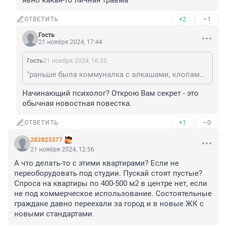
явно какая-то личная травма
+2
–1
ОТВЕТИТЬ
Гость
21 ноября 2024, 17:44
Гость
21 ноября 2024, 16:35
"раньше была коммуналка с алкашами, клопами, мочой в каждом углу и пьяными драками" - это явно какая-то личная травма
Начинающий психолог? Открою Вам секрет - это 
обычная новостная повестка.
+1
–0
ОТВЕТИТЬ
282823377
21 ноября 2024, 12:56
А что делать-то с этими квартирами? Если не 
переоборудовать под студии. Пускай стоят пустые? 
Спроса на квартиры по 400-500 м2 в центре нет, если 
не под коммерческое использование. Состоятельные 
граждане давно переехали за город и в новые ЖК с 
новыми стандартами.