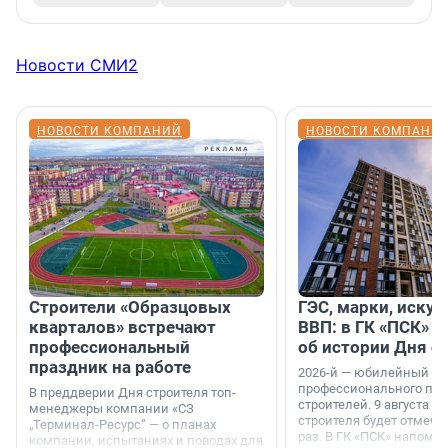
Новости СМИ2
НОВОСТИ КОМПАНИЙ
НОВОСТИ КОМПАНИ
Строители «Образцовых
ГЭС, марки, искус
кварталов» встречают
ВВП: в ГК «ПСК» р
профессиональный
об истории Дня с
праздник на работе
2026-й — юбилейный го
профессионального пр
В преддверии Дня строителя топ-
строителей. 9 августа 2
менеджеры компании «СЗ
строителя будет отмечат
„Терминал-Ресурс“ — о планах
раз. В ГК «ПСК» напомни
компании, испытаниях и поводах для