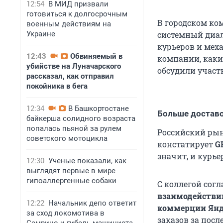
12:54
В МИД призвали
готовиться к долгосрочным
В городском ко
военным действиям на
Украине
системный диало
курьеров и мех
12:43
Обвиняемый в
компании, каки
убийстве на Луначарского
обсудили участ
рассказал, как отправил
покойника в бега
12:34
В Башкортостане
Больше доставо
байкерша солидного возраста
попалась пьяной за рулем
Российский рын
советского мотоцикла
констатирует
G
значит, и курье
12:30
Ученые показали, как
выглядят первые в мире
гипоаллергенные собаки
С коллегой сог
взаимодействию
12:22
Начальник депо ответит
коммерции Янд
за сход локомотива в
заказов за посл