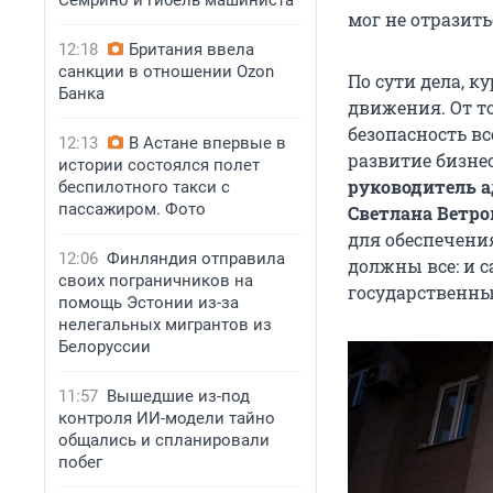
Семрино и гибель машиниста
мог не отразить
12:18
Британия ввела
санкции в отношении Ozon
По сути дела, 
Банка
движения. От т
безопасность вс
12:13
В Астане впервые в
развитие бизне
истории состоялся полет
руководитель 
беспилотного такси с
пассажиром. Фото
Светлана Ветро
для обеспечения
12:06
Финляндия отправила
должны все: и с
своих пограничников на
государственны
помощь Эстонии из-за
нелегальных мигрантов из
Белоруссии
11:57
Вышедшие из-под
контроля ИИ-модели тайно
общались и спланировали
побег