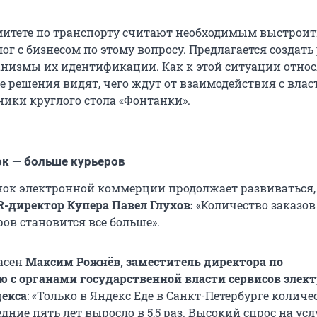
митете по транспорту считают необходимым выстроит
г с бизнесом по этому вопросу. Предлагается создать
анизмы их идентификации. Как к этой ситуации относ
е решения видят, чего ждут от взаимодействия с влас
ники круглого стола «Фонтанки».
к — больше курьеров
ок электронной коммерции продолжает развиваться,
R-директор Купера Павел Глухов:
«Количество заказов 
ров становится все больше».
ласен
Максим Рожнёв, заместитель директора по
 с органами государственной власти сервисов элек
екса
: «Только в Яндекс Еде в Санкт-Петербурге количе
едние пять лет выросло в 5,5 раз. Высокий спрос на усл