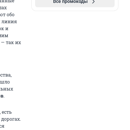
оянные
Все промокоды
лах
ют обо
я линия
ок и
амим
— так их
ства,
ошло
льных
ов
.
 есть
 дорогах.
ся