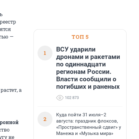
ь
 реестр
ятся
ТОП 5
тью —
ВСУ ударили
1
дронами и ракетами
по одиннадцати
регионам России.
Власти сообщили о
погибших и раненых
растет, а
102 873
Куда пойти 31 июля–2
2
августа: праздник флоксов,
тронной
«Пространственный сдвиг» у
ство
Манежа и «Музыка мира»
угу не