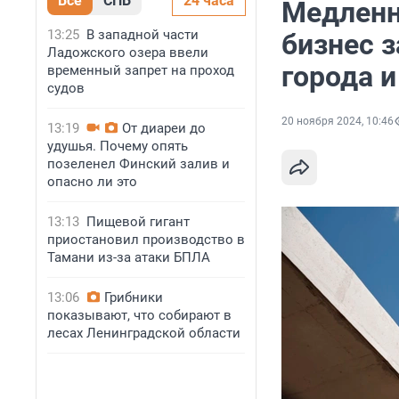
Все
СПБ
24 часа
Медленн
13:25
В западной части
бизнес 
Ладожского озера ввели
города и
временный запрет на проход
судов
20 ноября 2024, 10:46
13:19
От диареи до
удушья. Почему опять
позеленел Финский залив и
опасно ли это
13:13
Пищевой гигант
приостановил производство в
Тамани из-за атаки БПЛА
13:06
Грибники
показывают, что собирают в
лесах Ленинградской области