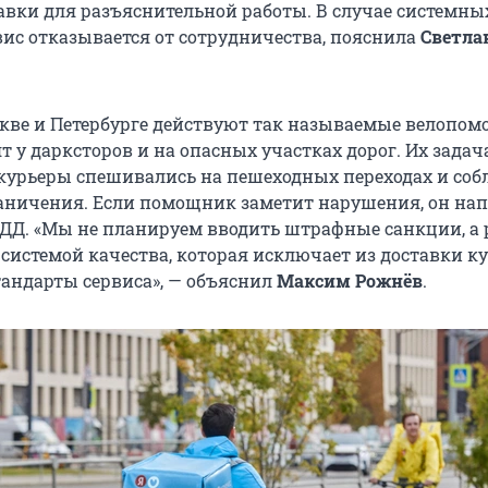
авки для разъяснительной работы. В случае системны
ис отказывается от сотрудничества, пояснила
Светла
скве и Петербурге действуют так называемые велопо
 у дарксторов и на опасных участках дорог. Их задач
 курьеры спешивались на пешеходных переходах и со
аничения. Если помощник заметит нарушения, он на
ПДД. «Мы не планируем вводить штрафные санкции, а 
системой качества, которая исключает из доставки ку
ндарты сервиса», — объяснил
Максим Рожнёв
.