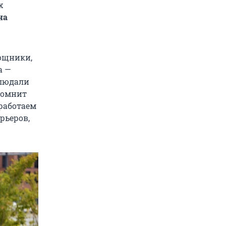
х
на
мощники,
а —
блюдали
помнит
работаем
рьеров,