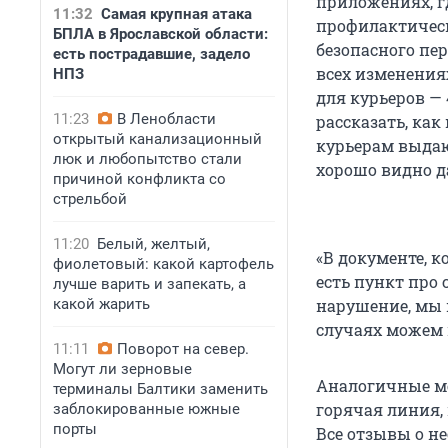
приложениях, г
11:32
Самая крупная атака
профилактическ
БПЛА в Ярославской области:
безопасного пе
есть пострадавшие, задело
всех изменениях
НПЗ
для курьеров —
11:23
В Ленобласти
рассказать, ка
открытый канализационный
курьерам выдаю
люк и любопытство стали
хорошо видно д
причиной конфликта со
стрельбой
11:20
Белый, желтый,
«В документе, 
фиолетовый: какой картофель
есть пункт про
лучше варить и запекать, а
какой жарить
нарушение, мы 
случаях можем 
11:11
Поворот на север.
Могут ли зерновые
Аналогичные ме
терминалы Балтики заменить
горячая линия,
заблокированные южные
порты
Все отзывы о н