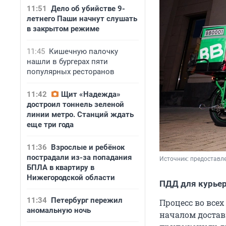
11:51
Дело об убийстве 9-
летнего Паши начнут слушать
в закрытом режиме
11:45
Кишечную палочку
нашли в бургерах пяти
популярных ресторанов
11:42
Щит «Надежда»
достроил тоннель зеленой
линии метро. Станций ждать
еще три года
11:36
Взрослые и ребёнок
пострадали из-за попадания
Источник: 
предоставле
БПЛА в квартиру в
Нижегородской области
ПДД для курье
11:34
Петербург пережил
Процесс во все
аномальную ночь
началом достав