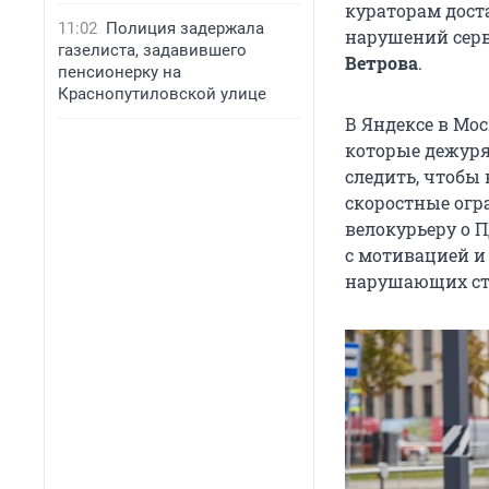
кураторам дост
11:02
Полиция задержала
нарушений серв
газелиста, задавившего
Ветрова
.
пенсионерку на
Краснопутиловской улице
В Яндексе в Мо
которые дежурят
следить, чтобы
скоростные огр
велокурьеру о 
с мотивацией и 
нарушающих ста