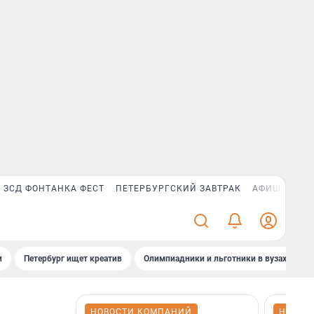
ЗСД ФОНТАНКА ФЕСТ
ПЕТЕРБУРГСКИЙ ЗАВТРАК
АФИША PLUS
и
Петербург ищет креатив
Олимпиадники и льготники в вузах СПб
НОВОСТИ КОМПАНИЙ
НОВОС