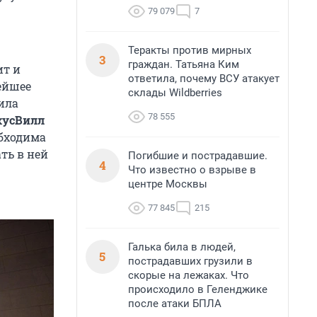
79 079
7
Теракты против мирных
3
граждан. Татьяна Ким
ит и
ответила, почему ВСУ атакует
нейшее
склады Wildberries
ила
78 555
кусВилл
обходима
ть в ней
Погибшие и пострадавшие.
4
Что известно о взрыве в
центре Москвы
77 845
215
Галька била в людей,
5
пострадавших грузили в
скорые на лежаках. Что
происходило в Геленджике
после атаки БПЛА