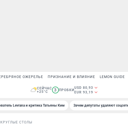
ЕРЕБРЯНОЕ ОЖЕРЕЛЬЕ
ПРИЗНАНИЕ И ВЛИЯНИЕ
LEMON GUIDE
USD 80,93
СЕЙЧАС
3
ПРОБКИ
+25°C
EUR 93,19
ователь Levrana и критика Татьяны Ким
Зачем депутаты удаляют соцсет
Д
КРУГЛЫЕ СТОЛЫ