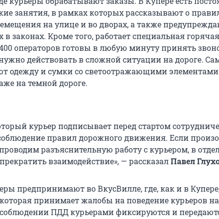
де курьеры обрабатывают заказы. В Купере есть пост
ие занятия, в рамках которых рассказывают о прави
ремещения на улице и во дворах, а также предупрежда
 в законах. Кроме того, работает специальная горяча
 400 операторов готовы в любую минуту принять звон
к нужно действовать в сложной ситуации на дороге. С
т одежду и сумки со светоотражающими элементами 
аже на темной дороге.
который курьер подписывает перед стартом сотрудниче
 соблюдение правил дорожного движения. Если произ
проводим разъяснительную работу с курьером, в отде
прекратить взаимодействие», — рассказал
Павел Глух
ры предпринимают во ВкусВилле, где, как и в Купере,
 которая принимает жалобы на поведение курьеров на
есоблюдении ПДД курьерами фиксируются и передают