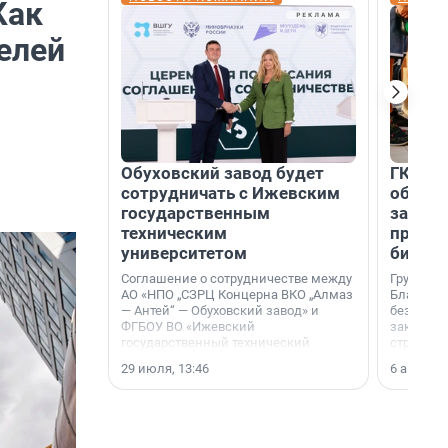
Как
елей
Обуховский завод будет
ГК «А1
сотрудничать с Ижевским
объеди
государственным
защит
техническим
прогр
университетом
биора
Соглашение о сотрудничестве между
Группа к
АО «НПО „СЗРЦ Концерна ВКО „Алмаз
Благотв
— Антей“ — Обуховский завод» и
бездомн
ФГБОУ ВО «Ижевский
заключил
государственный технический
стратеги
университет имени М. Т.
29 июля, 13:46
6 августа,
Калашникова» (ИжГТУ) было
подписано 17 июля 2026 года в
Ситуационном центре Правительства
Москвы.