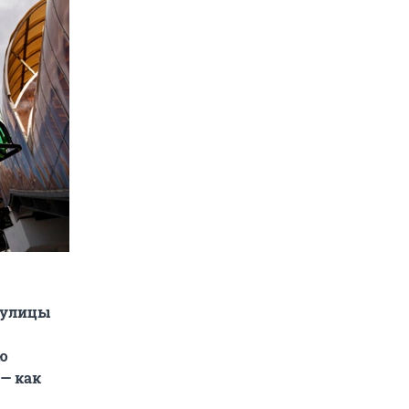
 улицы
ю
— как