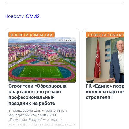
Новости СМИ2
НОВОСТИ КОМПАНИЙ
НОВОСТИ КОМПАНИ
Строители «Образцовых
ГК «Едино» поздр
кварталов» встречают
коллег и партнёр
профессиональный
строителя!
праздник на работе
В преддверии Дня строителя топ-
менеджеры компании «СЗ
„Терминал-Ресурс“ — о планах
компании, испытаниях и поводах для
осторожного оптимизма.