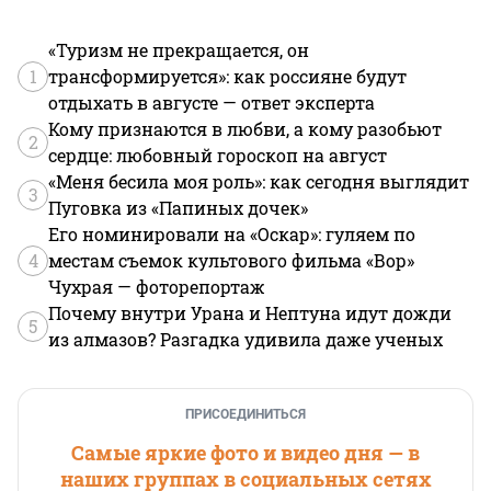
«Туризм не прекращается, он
1
трансформируется»: как россияне будут
отдыхать в августе — ответ эксперта
Кому признаются в любви, а кому разобьют
2
сердце: любовный гороскоп на август
«Меня бесила моя роль»: как сегодня выглядит
3
Пуговка из «Папиных дочек»
Его номинировали на «Оскар»: гуляем по
4
местам съемок культового фильма «Вор»
Чухрая — фоторепортаж
Почему внутри Урана и Нептуна идут дожди
5
из алмазов? Разгадка удивила даже ученых
ПРИСОЕДИНИТЬСЯ
Самые яркие фото и видео дня — в
наших группах в социальных сетях