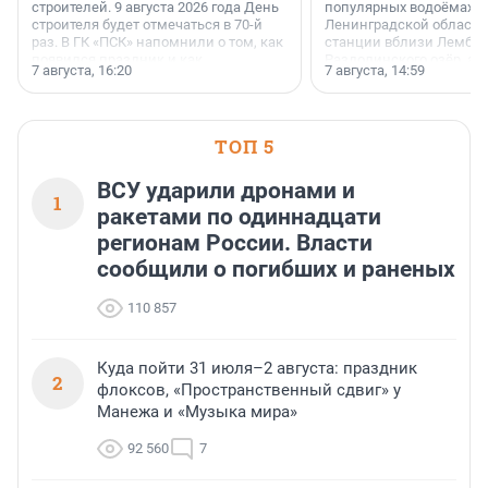
строителей. 9 августа 2026 года День
популярных водоёмах
строителя будет отмечаться в 70-й
Ленинградской области
раз. В ГК «ПСК» напомнили о том, как
станции вблизи Лембол
появился праздник и как
Раздолинского озёр, а 
7 августа, 16:20
7 августа, 14:59
поменялась роль строительства.
недалеко от Большого Т
водопада.
ТОП 5
ВСУ ударили дронами и
1
ракетами по одиннадцати
регионам России. Власти
сообщили о погибших и раненых
110 857
Куда пойти 31 июля–2 августа: праздник
2
флоксов, «Пространственный сдвиг» у
Манежа и «Музыка мира»
92 560
7