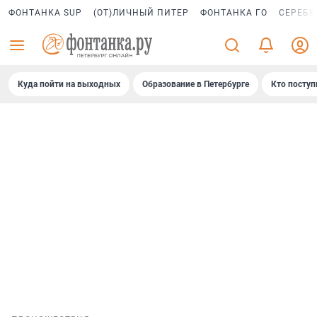
ФОНТАНКА SUP
(ОТ)ЛИЧНЫЙ ПИТЕР
ФОНТАНКА ГО
СЕРЕБР
Куда пойти на выходных
Образование в Петербурге
Кто поступ