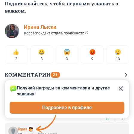
Подписывайтесь, чтобы первыми узнавать о
важном.
Ирина Лысак
Корреспондент отдела происшествий
2
3
3
9
13
КОММЕНТАРИИ
21
Получай награды за комментарии и другие 
Гость
27 октября 2024, 23:33
задания!
Вот любопытно, сколько пострадавших с 
Подробнее в профиле
огнестрельными ранениями )
+1
–0
iigaza