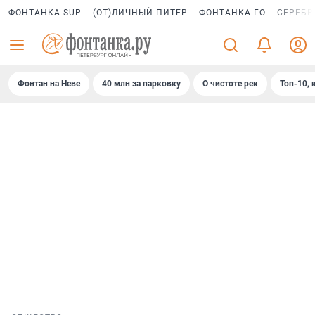
ФОНТАНКА SUP
(ОТ)ЛИЧНЫЙ ПИТЕР
ФОНТАНКА ГО
СЕРЕБР
Фонтан на Неве
40 млн за парковку
О чистоте рек
Топ-10, 