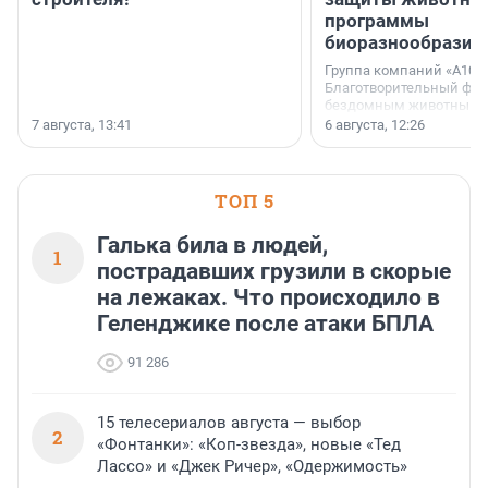
программы
биоразнообразия
Группа компаний «А101»
Благотворительный фо
бездомным животным 
заключили соглашение
7 августа, 13:41
6 августа, 12:26
стратегическом сотрудн
ТОП 5
Галька била в людей,
1
пострадавших грузили в скорые
на лежаках. Что происходило в
Геленджике после атаки БПЛА
91 286
15 телесериалов августа — выбор
2
«Фонтанки»: «Коп-звезда», новые «Тед
Лассо» и «Джек Ричер», «Одержимость»