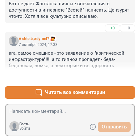
Вот не дает Фонтанка личные впечатления о 
доступности в интернете "Вестей" написать. Цензурят 
что-то. Хотя я все культурно описываю.
+0
–0
A chto,b,esly-net?
7 октября 2024, 17:33
ага, самое смешное - это заявление о "критической 
инфраструктуре"!!!! а то гипноз пропадет - беда-
бедовская, ломка, а некоторые и выздороветь 
смогут! караул!
+6
–0
Читать все комментарии
Гость
Отправить
Войти