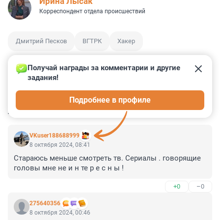
Ирина Лысак
Корреспондент отдела происшествий
Дмитрий Песков
ВГТРК
Хакер
Получай награды за комментарии и другие 
задания!
19
42
4
2
0
Подробнее в профиле
КОММЕНТАРИИ
37
VKuser188688999
8 октября 2024, 08:41
Стараюсь меньше смотреть тв. Сериалы . говорящие 
головы мне не и н те р е с н ы !
+0
–0
275640356
8 октября 2024, 00:46