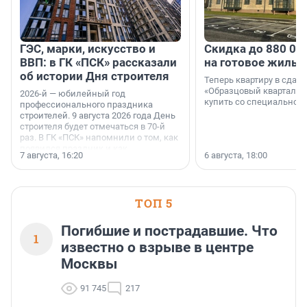
ГЭС, марки, искусство и
Скидка до 880 00
ВВП: в ГК «ПСК» рассказали
на готовое жильё
об истории Дня строителя
Теперь квартиру в сда
«Образцовый квартал 1
2026-й — юбилейный год
купить со специальной 
профессионального праздника
строителей. 9 августа 2026 года День
строителя будет отмечаться в 70-й
раз. В ГК «ПСК» напомнили о том, как
появился праздник и как
7 августа, 16:20
6 августа, 18:00
поменялась роль строительства.
ТОП 5
Погибшие и пострадавшие. Что
1
известно о взрыве в центре
Москвы
91 745
217