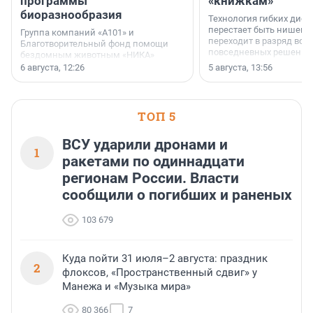
программы
«книжкам»
биоразнообразия
Технология гибких дисп
перестает быть нишевы
Группа компаний «А101» и
переходит в разряд вос
Благотворительный фонд помощи
повседневных решений
бездомным животным «НИКА»
заключили соглашение о
6 августа, 12:26
5 августа, 13:56
стратегическом сотрудничестве.
ТОП 5
ВСУ ударили дронами и
1
ракетами по одиннадцати
регионам России. Власти
сообщили о погибших и раненых
103 679
Куда пойти 31 июля–2 августа: праздник
2
флоксов, «Пространственный сдвиг» у
Манежа и «Музыка мира»
80 366
7