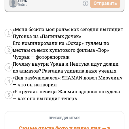
Гость
Отправить
Войти
«Меня бесила моя роль»: как сегодня выглядит
1
Пуговка из «Папиных дочек»
Его номинировали на «Оскар»: гуляем по
2
местам съемок культового фильма «Вор»
Чухрая — фоторепортаж
Почему внутри Урана и Нептуна идут дожди
3
из алмазов? Разгадка удивила даже ученых
«Дед разбушевался»: SHAMAN довел Мизулину
4
— что он натворил
«Я крутая»: певица Жасмин здорово похудела
5
— как она выглядит теперь
ПРИСОЕДИНИТЬСЯ
Самые яркие фото и видео дня — в