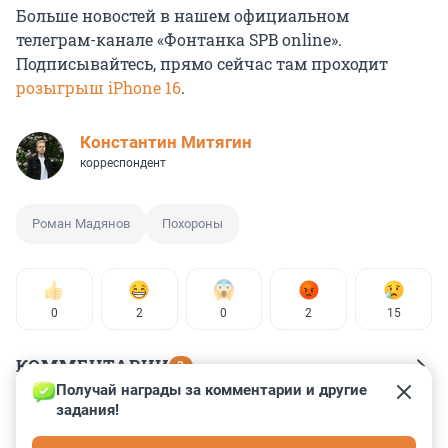
Больше новостей в нашем официальном
телеграм-канале «Фонтанка SPB online».
Подписывайтесь, прямо сейчас там проходит
розыгрыш iPhone 16
.
Константин Митягин
корреспондент
Роман Мадянов
Похороны
0
2
0
2
15
КОММЕНТАРИИ
3
Получай награды за комментарии и другие 
задания!
Гость
10 сентября 2025, 18:39