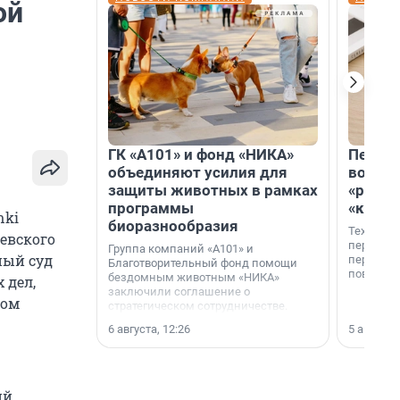
ой
ГК «А101» и фонд «НИКА»
Петер
объединяют усилия для
возвр
защиты животных в рамках
«раскл
программы
«книж
nki
биоразнообразия
Технолог
евского
перестае
Группа компаний «А101» и
ный суд
переходи
Благотворительный фонд помощи
повседне
бездомным животным «НИКА»
 дел,
заключили соглашение о
том
стратегическом сотрудничестве.
6 августа, 12:26
5 августа,
ий