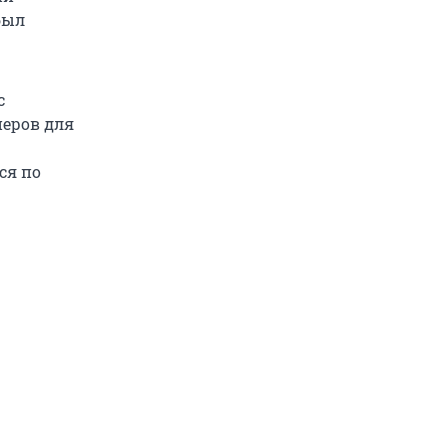
был
с
еров для
ся по