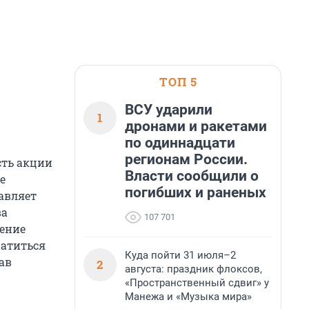
ТОП 5
ВСУ ударили
1
дронами и ракетами
по одиннадцати
регионам России.
сть акции
Власти сообщили о
е
погибших и раненых
авляет
ва
107 701
чение
ратиться
Куда пойти 31 июля–2
ав
2
августа: праздник флоксов,
«Пространственный сдвиг» у
Манежа и «Музыка мира»