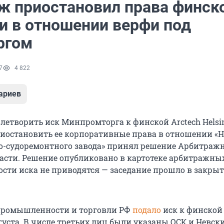
ж приостановил права финск
и в отношении верфи под
ргом
7
4 822
ариев
летворить иск Минпромторга к финской Arctech Helsi
приостановить ее корпоративные права в отношении «Н
о-судоремонтного завода» принял решение Арбитраж
асти. Решение опубликовано в картотеке арбитражных
ости иска не приводятся — заседание прошло в закры
промышленности и торговли РФ
подало
иск к финской
густа. В числе третьих лиц были указаны ОСК и Невск