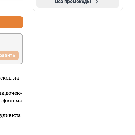
Все промокоды
+3
–0
равить
оскоп на
ых дочек»
го фильма
 удивила