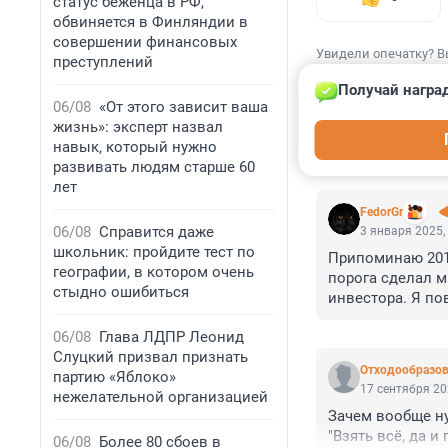
статус беженца в РФ,
обвиняется в Финляндии в
совершении финансовых
Увидели опечатку? В
преступлений
Получай награ
06/08
«От этого зависит ваша
жизнь»: эксперт назвал
навык, который нужно
КОММЕНТАР
развивать людям старше 60
лет
FedorGr
06/08
Справится даже
3 января 2025,
школьник: пройдите тест по
Припоминаю 2015
географии, в котором очень
порога сделал м
стыдно ошибиться
инвестора. Я пов
понял: кинет либ
06/08
Глава ЛДПР Леонид
"кидалово" бывш
Слуцкий призвал признать
история.

Отходообразов
партию «Яблоко»
Сделано всё, чт
17 сентября 20
нежелательной организацией
И ведь правильно
Зачем вообще ну
Могли бы, пойма
"Взять всё, да и 
06/08
Более 80 сбоев в