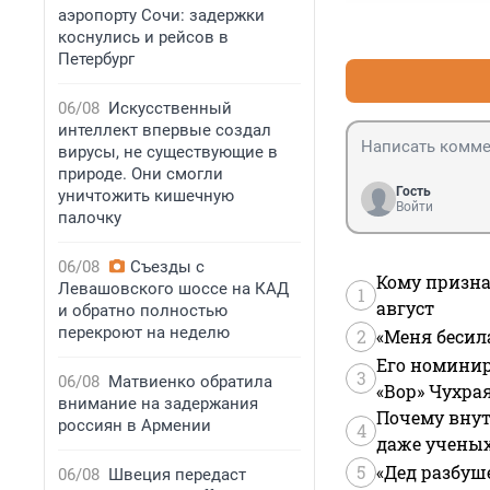
аэропорту Сочи: задержки
коснулись и рейсов в
Петербург
06/08
Искусственный
интеллект впервые создал
вирусы, не существующие в
природе. Они смогли
Гость
уничтожить кишечную
Войти
палочку
06/08
Съезды с
Кому призна
Левашовского шоссе на КАД
1
август
и обратно полностью
перекроют на неделю
2
«Меня бесил
Его номинир
3
06/08
Матвиенко обратила
«Вор» Чухра
внимание на задержания
Почему внут
россиян в Армении
4
даже учены
5
«Дед разбуш
06/08
Швеция передаст