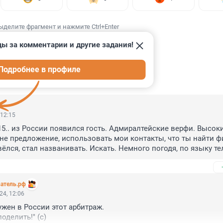
ыделите фрагмент и нажмите Ctrl+Enter
ды за комментарии и другие задания!
Подробнее в профиле
ИИ
9
 12:15
.. из России появился гость. Адмиралтейские верфи. Высокий
не предложение, использовать мои контакты, что ты найти ф
ёлся, стал названивать. Искать. Немного погодя, по языку тел
о сразу, либо чуть погодя.. Сколько надо времени, что бы заб
его русского партнёра, с которым парились в финской сауне?
атель.рф
о бы навсегда вошло в историю бизнеса.

24, 12:06
, всё сделано по закону. 

жен в России этот арбитраж. 

ть, посадить, что бы выкупали частями и еще платили за сво
поделить!" (с)