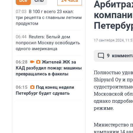
Все
СПБ
24 часа
Арбитра
07:03
В 100 г всего 23 ккал:
компани
три рецепта с главным летним
Петербу
продуктом
06:44
Reuters: Белый дом
17 сентября 2024, 11:5
попросил Москву освободить
одного американца
9
коммент
06:28
Жителей ЖК за
КАД разбудил пожар: машины
Полностью удов
превращались в факелы
Shipyard Oy и 
судостроительн
06:15
Под конец недели
Петербург будет сдувать
Московской обл
однако подробн
режиме.
Министерство 
компании 14 ав