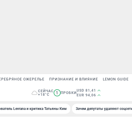
ЕРЕБРЯНОЕ ОЖЕРЕЛЬЕ
ПРИЗНАНИЕ И ВЛИЯНИЕ
LEMON GUIDE
USD 81,41
СЕЙЧАС
1
ПРОБКИ
+18°C
EUR 94,06
ователь Levrana и критика Татьяны Ким
Зачем депутаты удаляют соцсет