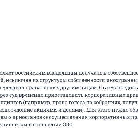
воляет российским владельцам получать в собственно
й, исключая из структуры собственности иностранны
передавая права на них другим лицам. Статус предост
рез суд временно приостановить корпоративные пра
лдингов (например, право голоса на собраниях, полу
аспоряжение акциями и долями). Для этого нужно об
нием о приостановке осуществления корпоративных пр
кционером в отношении ЭЗО.