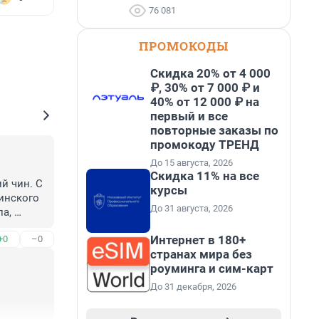
76 081
ПРОМОКОДЫ
Скидка 20% от 4 000
₽, 30% от 7 000 ₽ и
40% от 12 000 ₽ на
первый и все
повторные заказы по
промокоду ТРЕНД
До 15 августа, 2026
Скидка 11% на все
 чин. С 
курсы
инского 
До 31 августа, 2026
а, 
ыть 
Интернет в 180+
+0
–0
 Уже 
странах мира без
роуминга и сим-карт
До 31 декабря, 2026
боду.