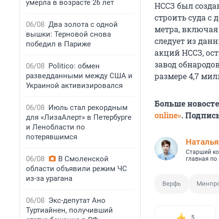
умерла в возрасте 26 лет
НССЗ был созда
строить суда с 
06/08
Два золота с одной
метра, включая
вышки: Терновой снова
следует из данн
победил в Париже
акций НССЗ, ост
завод обнародов
06/08
Politico: обмен
размере 4,7 ми
разведданными между США и
Украиной активизировался
Больше новост
06/08
Июль стал рекордным
online»
. Подпис
для «ЛизаАлерт» в Петербурге
и Ленобласти по
потерявшимся
Наталья
Старший ко
06/08
В Смоленской
главная по
области объявили режим ЧС
из-за урагана
Верфь
Минпро
06/08
Экс-депутат Ано
Туртиайнен, получивший
5