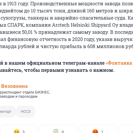
н в 1913 году. Производственные мощности завода поз
дедвейтом до 10 тысяч тонн, длиной 160 метров и шир
 сухогрузы, танкеры и аварийно-спасательные суда. К
ых СПАРК, компания Arctech Helsinki Shipyard Oy владе
авшиеся 50,01 % принадлежат самому заводу. В послед
ал финансовую отчетность в 2020 году, указав выручк
ллиарда рублей и чистую прибыль в 608 миллионов ру
ей в нашем официальном телеграм-канале
«Фонтанка
ывайтесь, чтобы первыми узнавать о важном.
 Вязовкина
рреспондент отдела БИЗНЕС,
 заводам и пароходам
мторг
НССЗ
3
0
1