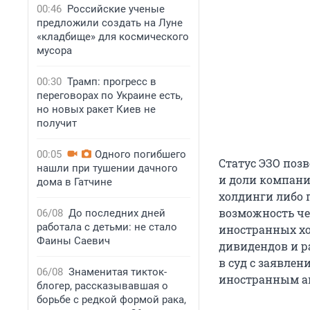
00:46
Российские ученые
предложили создать на Луне
«кладбище» для космического
мусора
00:30
Трамп: прогресс в
переговорах по Украине есть,
но новых ракет Киев не
получит
00:05
Одного погибшего
Статус ЭЗО поз
нашли при тушении дачного
и доли компани
дома в Гатчине
холдинги либо 
возможность че
06/08
До последних дней
работала с детьми: не стало
иностранных хо
Фаины Саевич
дивидендов и р
в суд с заявле
06/08
Знаменитая тикток-
иностранным а
блогер, рассказывавшая о
борьбе с редкой формой рака,