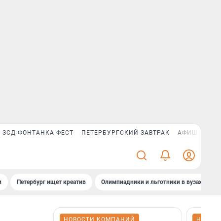
ЗСД ФОНТАНКА ФЕСТ
ПЕТЕРБУРГСКИЙ ЗАВТРАК
АФИША PLUS
и
Петербург ищет креатив
Олимпиадники и льготники в вузах СПб
НОВОСТИ КОМПАНИЙ
НОВОС