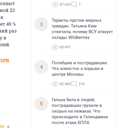
воляют
87 635
7
иной 23
ак
Теракты против мирных
3
ет 49 %
граждан. Татьяна Ким
ний раз
ответила, почему ВСУ атакует
у в
склады Wildberries
блей.
83 691
 SPB
Погибшие и пострадавшие.
4
Что известно о взрыве в
центре Москвы
82 460
216
Галька била в людей,
5
пострадавших грузили в
скорые на лежаках. Что
происходило в Геленджике
после атаки БПЛА
0