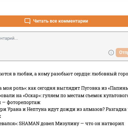
Читать все комментарии
Отп
ются в любви, а кому разобьют сердце: любовный гор
а моя роль»: как сегодня выглядит Пуговка из «Папин
овали на «Оскар»: гуляем по местам съемок культово
я — фоторепортаж
ри Урана и Нептуна идут дожди из алмазов? Разгадка
х
евался»: SHAMAN довел Мизулину — что он натворил