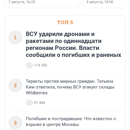
7 августа, 16:20
6 августа, 18:00
поменялась роль строительства.
ТОП 5
ВСУ ударили дронами и
1
ракетами по одиннадцати
регионам России. Власти
сообщили о погибших и раненых
114 356
Теракты против мирных граждан. Татьяна
2
Ким ответила, почему ВСУ атакует склады
Wildberries
91 484
Погибшие и пострадавшие. Что известно о
3
взрыве в центре Москвы