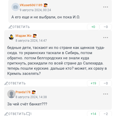
VKuser6061189
9 августа 2024, 00:24
А его еще и не выбрали, он пока И.О.
+0
–0
ОТВЕТИТЬ
Мадам Жо
8 августа 2024, 14:47
бедные дети, таскают их по стране как щенков туда-
сюда. то украинских таскали в Сибирь, потом 
обратно. потом белгородских не знали куда 
приткнуть, раскидали по всей стране до Салехарда. 
теперь пошли курские. дальше кто? может, их сразу в 
Кремль заселять?
+19
–0
ОТВЕТИТЬ
Pravda178
8 августа 2024, 14:38
За чей счёт банкет???
+14
–2
ОТВЕТИТЬ
1