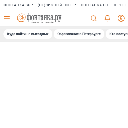
ФОНТАНКА SUP
(ОТ)ЛИЧНЫЙ ПИТЕР
ФОНТАНКА ГО
СЕРЕБР
Куда пойти на выходных
Образование в Петербурге
Кто поступ