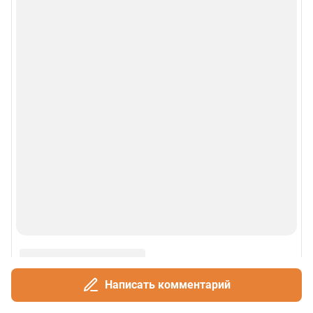
© 2000-2026 Фонтанка.Ру
Свидетельство Роскомнадзора ЭЛ № ФС 77-66333 от 14.07.2016
© ООО «Интернет Технологии»
Написать комментарий