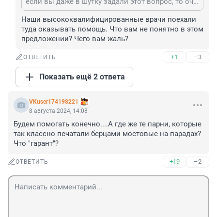
если вы даже в шутку задали этот вопрос, то очень жаль. Наши врачи (особенно их военмеда) всегда готовы оказать квалифицированную помощь и оказывают ее ребятам с СВО. Здоровья вам и не знать беды
Наши высококвалифицированные врачи поехали 
туда оказывать помощь. Что вам не понятно в этом 
предложении? Чего вам жаль?
+1
–3
ОТВЕТИТЬ
Показать ещё 2 ответа
VKuser174198221
8 августа 2024, 14:08
Будем помогать конечно....А где же те парни, которые 
так классно печатали берцами мостовые на парадах? 
Что "гарант"?
+19
–2
ОТВЕТИТЬ