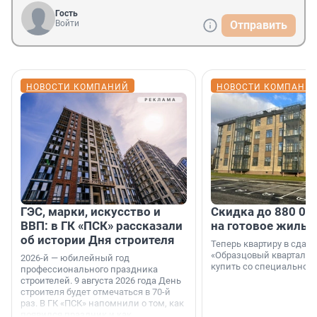
Гость
Войти
Отправить
НОВОСТИ КОМПАНИЙ
НОВОСТИ КОМПАНИ
ГЭС, марки, искусство и
Скидка до 880 00
ВВП: в ГК «ПСК» рассказали
на готовое жильё
об истории Дня строителя
Теперь квартиру в сда
«Образцовый квартал 1
2026-й — юбилейный год
купить со специальной 
профессионального праздника
строителей. 9 августа 2026 года День
строителя будет отмечаться в 70-й
раз. В ГК «ПСК» напомнили о том, как
появился праздник и как