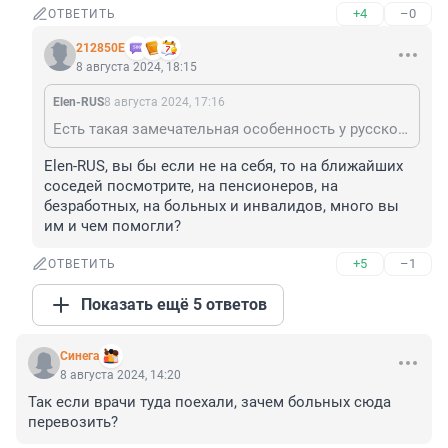
+4
–0
ОТВЕТИТЬ
212850Е
8 августа 2024, 18:15
Elen-RUS
8 августа 2024, 17:16
Есть такая замечательная особенность у русского народа – помогать нуждающемуся, тому, кто попал в беду. Так вот, Курск и Мариуполь, как раз ждут этой помощи. Может быть Вы забыли, но сейчас СВО идет.
Elen-RUS, вы бы если не на себя, то на ближайших 
соседей посмотрите, на пенсионеров, на 
безработных, на больных и инвалидов, много вы 
им и чем помогли?
+5
–1
ОТВЕТИТЬ
Показать ещё 5 ответов
Синега
8 августа 2024, 14:20
Так если врачи туда поехали, зачем больных сюда 
перевозить?