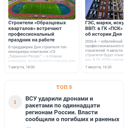
Строители «Образцовых
ГЭС, марки, искус
кварталов» встречают
ВВП: в ГК «ПСК» р
профессиональный
об истории Дня с
праздник на работе
2026-й — юбилейный го
профессионального пр
В преддверии Дня строителя топ-
строителей. 9 августа 2
менеджеры компании «СЗ
строителя будет отмечат
„Терминал-Ресурс“ — о планах
раз. В ГК «ПСК» напомни
компании, испытаниях и поводах для
появился праздник и к
осторожного оптимизма.
7 августа, 18:00
7 августа, 16:20
поменялась роль строит
ТОП 5
ВСУ ударили дронами и
1
ракетами по одиннадцати
регионам России. Власти
сообщили о погибших и раненых