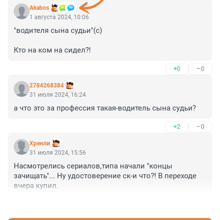
Akabos
1 августа 2024, 10:06
"водителя сына судьи"(с)

Кто на ком на сидел?!
+0
–0
2784268384
31 июля 2024, 16:24
а что это за профессия такая-водитель сына судьи?
+2
–0
Хренли
31 июля 2024, 15:56
Насмотрелись сериалов,типа начали "концы 
зачищать"... Ну удостоверение ск-и что?! В переходе 
вчера купил.
+0
–0