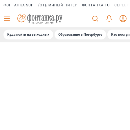
ФОНТАНКА SUP
(ОТ)ЛИЧНЫЙ ПИТЕР
ФОНТАНКА ГО
СЕРЕБР
Куда пойти на выходных
Образование в Петербурге
Кто поступ