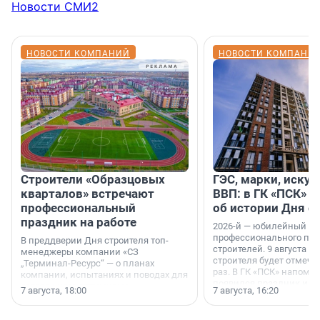
Новости СМИ2
НОВОСТИ КОМПАНИЙ
НОВОСТИ КОМПАНИ
Строители «Образцовых
ГЭС, марки, искус
кварталов» встречают
ВВП: в ГК «ПСК» р
профессиональный
об истории Дня с
праздник на работе
2026-й — юбилейный го
профессионального пр
В преддверии Дня строителя топ-
строителей. 9 августа 2
менеджеры компании «СЗ
строителя будет отмечат
„Терминал-Ресурс“ — о планах
раз. В ГК «ПСК» напомни
компании, испытаниях и поводах для
появился праздник и к
осторожного оптимизма.
7 августа, 18:00
7 августа, 16:20
поменялась роль строит