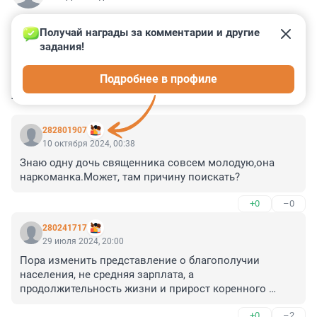
Получай награды за комментарии и другие 
задания!
1
4
32
1
10
Подробнее в профиле
КОММЕНТАРИИ
52
282801907
10 октября 2024, 00:38
Знаю одну дочь священника совсем молодую,она 
наркоманка.Может, там причину поискать?
+0
–0
280241717
29 июля 2024, 20:00
Пора изменить представление о благополучии 
населения, не средняя зарплата, а 
продолжительность жизни и прирост коренного 
населения.
+0
–2