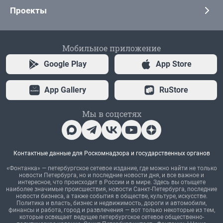
Проекты
Мобильное приложение
Google Play
App Store
App Gallery
RuStore
Мы в соцсетях
Контактные данные для Роскомнадзора и государственных органов
«Фонтанка» — петербургское сетевое издание, где можно найти не только
новости Петербурга, но и последние новости дня, и все важное и
интересное, что происходит в России и в мире. Здесь вы отыщете
наиболее значимые происшествия, новости Санкт-Петербурга, последние
новости бизнеса, а также события в обществе, культуре, искусстве.
Политика и власть, бизнес и недвижимость, дороги и автомобили,
финансы и работа, город и развлечения — вот только некоторые из тем,
которые освещает ведущее петербургское сетевое общественно-