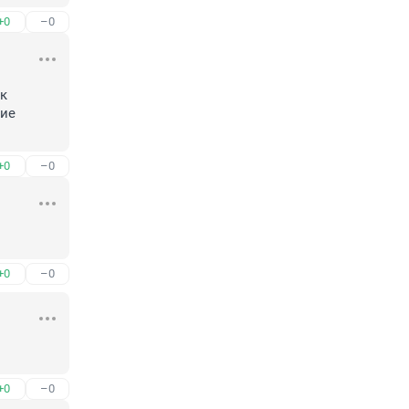
+0
–0
к 
ие 
+0
–0
+0
–0
+0
–0