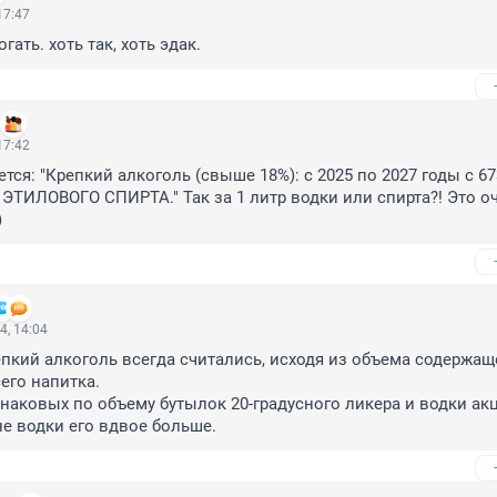
17:47
ать. хоть так, хоть эдак.
17:42
ется: "Крепкий алкоголь (свыше 18%): c 2025 по 2027 годы с 673
р ЭТИЛОВОГО СПИРТА." Так за 1 литр водки или спирта?! Это оч
)
4, 14:04
пкий алкоголь всегда считались, исходя из объема содержаще
его напитка.

динаковых по объему бутылок 20-градусного ликера и водки акц
не водки его вдвое больше.