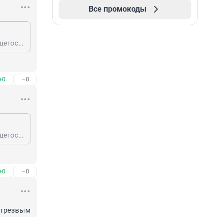
Все промокоды
Акцизы на крепкий алкоголь всегда считались, исходя из объема содержащегося спирта, а не всего напитка. Т.е. в цене одинаковых по объему бутылок 20-градусного ликера и водки акциз будет разным - в цене водки его вдвое больше.
+0
–0
Акцизы на крепкий алкоголь всегда считались, исходя из объема содержащегося спирта, а не всего напитка. Т.е. в цене одинаковых по объему бутылок 20-градусного ликера и водки акциз будет разным - в цене водки его вдвое больше.
+0
–0
 трезвым 