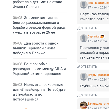
работала с детьми: не стало
Иван анатолье
Фаины Саевич
17 июля 2024, 
Нефть газ толкну
06/08
Знаменитая тикток-
качество останет
блогер, рассказывавшая о
борьбе с редкой формой рака,
ОТВЕТИТЬ
умерла в возрасте 26 лет
Сергей.е
17 июля 2024, 
06/08
Два золота с одной
Последнее у люд
вышки: Терновой снова
алкашей а норма
победил в Париже
так цена жизни 
06/08
Politico: обмен
ОТВЕТИТЬ
разведданными между США и
Украиной активизировался
Игорь Протасо
17 июля 2024, 
06/08
Июль стал рекордным
Глубинные выби
для «ЛизаАлерт» в Петербурге
и Ленобласти по
ОТВЕТИТЬ
потерявшимся
Заливщик голо
17 июля 2024, 