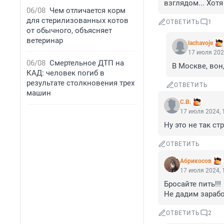
взглядом... Хот
06/08
Чем отличается корм
для стерилизованных котов
ОТВЕТИТЬ
1
от обычного, объясняет
ветеринар
lachavoje
17 июля 202
06/08
Смертельное ДТП на
В Москве, вон
КАД: человек погиб в
результате столкновения трех
ОТВЕТИТЬ
машин
C.B.
17 июля 2024, 
Ну это не так с
ОТВЕТИТЬ
Абрикосов
17 июля 2024, 
Бросайте пить!!!

Не дадим зарабо
ОТВЕТИТЬ
2