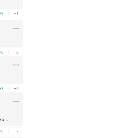
+9
–1
+0
–0
+8
–0
о...
+0
–7