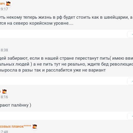
вич
19:17
ть некому теперь жизнь в рф будет стоить как в швейцарии, а 
ся на северо корейском уровне....
18:38
ей забирают, если в нашей стране перестанут пить( имею ввид
льных людей ) а не пить тут не реально, ждите бед революцио
выросла в разы так и расслабится уже не вариант
в
18:16
рают палёнку )
совых планок*****
17:48