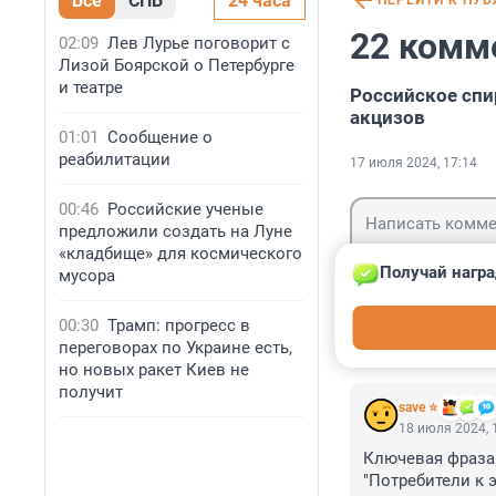
Все
СПБ
24 часа
ПЕРЕЙТИ К ПУ
22 комм
02:09
Лев Лурье поговорит с
Лизой Боярской о Петербурге
и театре
Российское спи
акцизов
01:01
Сообщение о
реабилитации
17 июля 2024, 17:14
00:46
Российские ученые
предложили создать на Луне
«кладбище» для космического
Получай награ
мусора
Гость
00:30
Трамп: прогресс в
Войти
переговорах по Украине есть,
но новых ракет Киев не
получит
save ⭐
18 июля 2024, 
Ключевая фраза:
"Потребители к э