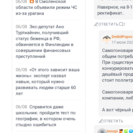
06/08
В Смоленской
Наверное, на 8-1
области объявили режим ЧС
ректификат..
из-за урагана
ОТВЕТИТЬ
1
06/08
Экс-депутат Ано
Туртиайнен, получивший
DmitriiPopov
статус беженца в РФ,
17 июля 202
обвиняется в Финляндии в
совершении финансовых
Самогоноварен
преступлений
общем потреб
При существую
конкурировать
06/08
«От этого зависит ваша
дешёвый проду
жизнь»: эксперт назвал
стоит поллитр
навык, который нужно
развивать людям старше 60
Самогоноварен
лет
компании, либ
06/08
Справится даже
А вот чёрный 
школьник: пройдите тест по
географии, в котором очень
ОТВЕТИТЬ
стыдно ошибиться
houspi