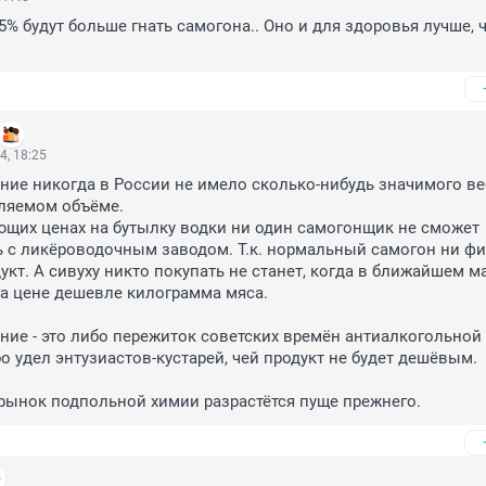
5% будут больше гнать самогона.. Оно и для здоровья лучше, ч
4, 18:25
ие никогда в России не имело сколько-нибудь значимого вес
ляемом объёме.

щих ценах на бутылку водки ни один самогонщик не сможет 
 с ликёроводочным заводом. Т.к. нормальный самогон ни фиг
кт. А сивуху никто покупать не станет, когда в ближайшем ма
а цене дешевле килограмма мяса.

ие - это либо пережиток советских времён антиалкогольной 
о удел энтузиастов-кустарей, чей продукт не будет дешёвым.

рынок подпольной химии разрастётся пуще прежнего.