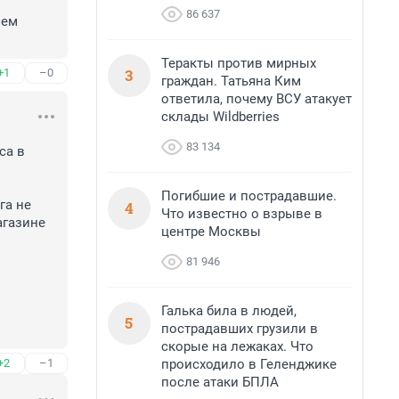
86 637
ем 
Теракты против мирных
3
+1
–0
граждан. Татьяна Ким
ответила, почему ВСУ атакует
склады Wildberries
83 134
а в 
Погибшие и пострадавшие.
а не 
4
Что известно о взрыве в
газине 
центре Москвы
81 946
Галька била в людей,
5
пострадавших грузили в
скорые на лежаках. Что
происходило в Геленджике
+2
–1
после атаки БПЛА