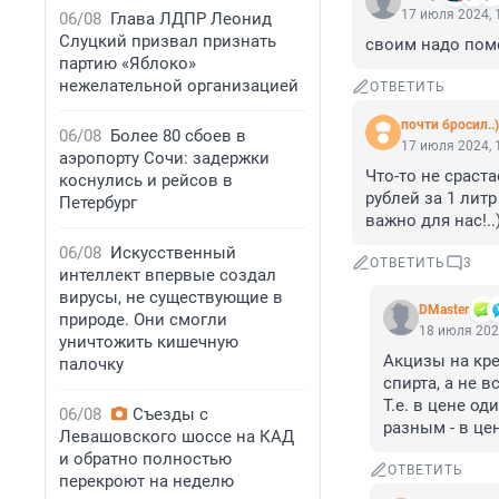
17 июля 2024, 
06/08
Глава ЛДПР Леонид
Слуцкий призвал признать
своим надо помог
партию «Яблоко»
нежелательной организацией
ОТВЕТИТЬ
почти бросил..)
06/08
Более 80 сбоев в
17 июля 2024, 
аэропорту Сочи: задержки
Что-то не сраста
коснулись и рейсов в
рублей за 1 лит
Петербург
важно для нас!..
06/08
Искусственный
ОТВЕТИТЬ
3
интеллект впервые создал
вирусы, не существующие в
DMaster
природе. Они смогли
18 июля 202
уничтожить кишечную
Акцизы на кре
палочку
спирта, а не вс
Т.е. в цене о
06/08
Съезды с
разным - в це
Левашовского шоссе на КАД
и обратно полностью
ОТВЕТИТЬ
перекроют на неделю