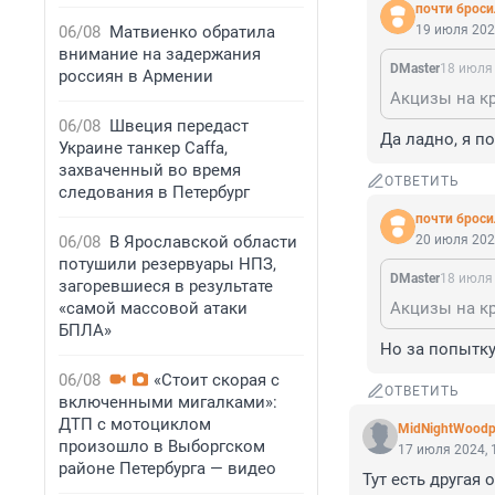
почти бросил
06/08
Матвиенко обратила
19 июля 202
внимание на задержания
DMaster
18 июля 
россиян в Армении
06/08
Швеция передаст
Да ладно, я по
Украине танкер Caffa,
захваченный во время
ОТВЕТИТЬ
следования в Петербург
почти бросил
06/08
В Ярославской области
20 июля 202
потушили резервуары НПЗ,
DMaster
18 июля 
загоревшиеся в результате
«самой массовой атаки
БПЛА»
Но за попытку 
06/08
«Стоит скорая с
ОТВЕТИТЬ
включенными мигалками»:
ДТП с мотоциклом
MidNightWoodp
произошло в Выборгском
17 июля 2024, 
районе Петербурга — видео
Тут есть другая