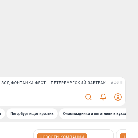
ЗСД ФОНТАНКА ФЕСТ
ПЕТЕРБУРГСКИЙ ЗАВТРАК
АФИША PLUS
и
Петербург ищет креатив
Олимпиадники и льготники в вузах СПб
НОВОСТИ КОМПАНИЙ
НОВОС