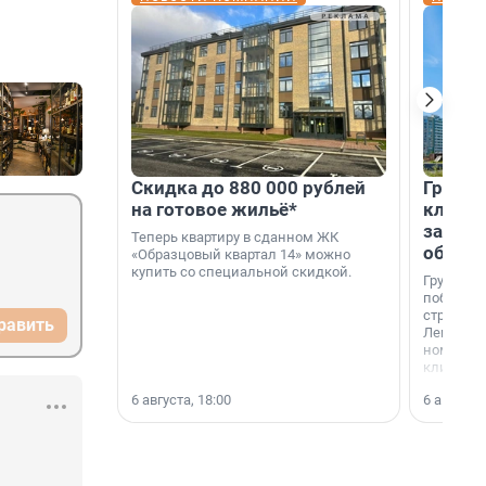
Скидка до 880 000 рублей
Группа
на готовое жильё*
клиен
застро
Теперь квартиру в сданном ЖК
област
«Образцовый квартал 14» можно
купить со специальной скидкой.
Группа А
победите
строител
равить
Ленингра
номинац
клиенто
застройщ
6 августа, 18:00
6 августа,
области»