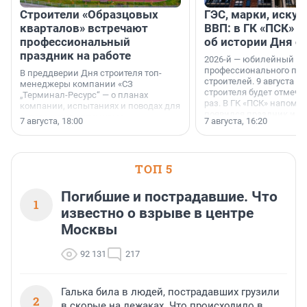
Строители «Образцовых
ГЭС, марки, искус
кварталов» встречают
ВВП: в ГК «ПСК» р
профессиональный
об истории Дня с
праздник на работе
2026-й — юбилейный го
профессионального пр
В преддверии Дня строителя топ-
строителей. 9 августа 2
менеджеры компании «СЗ
строителя будет отмечат
„Терминал-Ресурс“ — о планах
раз. В ГК «ПСК» напомни
компании, испытаниях и поводах для
появился праздник и к
осторожного оптимизма.
7 августа, 18:00
7 августа, 16:20
поменялась роль строит
ТОП 5
Погибшие и пострадавшие. Что
1
известно о взрыве в центре
Москвы
92 131
217
Галька била в людей, пострадавших грузили
2
в скорые на лежаках. Что происходило в