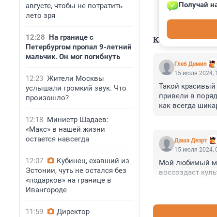
Получай на
августе, чтобы не потратить
лето зря
12:28
На границе с
КОММЕНТАР
Петербургом пропал 9-летний
мальчик. Он мог погибнуть
Глеб Демин
15 июля 2024, 
12:23
Жители Москвы
Такой красивый 
услышали громкий звук. Что
привели в поряд
произошло?
как всегда шик
12:18
Министр Шадаев:
«Макс» в нашей жизни
остается навсегда
Даша Дезрт
15 июля 2024, 
12:07
Кубинец, ехавший из
Мой любимый муз
Эстонии, чуть не остался без
воссоздаст куль
«подарков» на границе в
Ивангороде
11:59
Директор