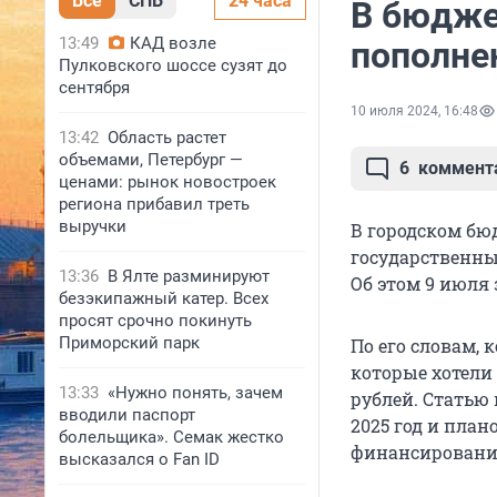
Все
СПБ
24 часа
В бюдже
13:49
КАД возле
пополне
Пулковского шоссе сузят до
сентября
10 июля 2024, 16:48
13:42
Область растет
объемами, Петербург —
6
коммент
ценами: рынок новостроек
региона прибавил треть
выручки
В городском бю
государственны
13:36
В Ялте разминируют
Об этом 9 июля 
безэкипажный катер. Всех
просят срочно покинуть
Приморский парк
По его словам, 
которые хотели
13:33
«Нужно понять, зачем
рублей. Статью
вводили паспорт
2025 год и пла
болельщика». Семак жестко
финансирования
высказался о Fan ID