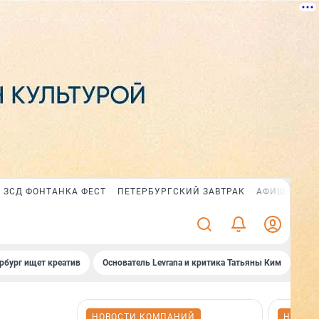
ЗСД ФОНТАНКА ФЕСТ
ПЕТЕРБУРГСКИЙ ЗАВТРАК
АФИША PLUS
рбург ищет креатив
Основатель Levrana и критика Татьяны Ким
Зач
НОВОСТИ КОМПАНИЙ
НОВОС