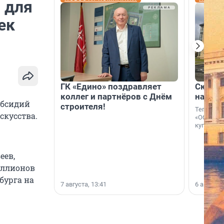
 для
ек
ГК «Едино» поздравляет
Скидка
коллег и партнёров с Днём
на гот
убсидий
строителя!
Теперь к
скусства.
«Образцо
купить с
еев,
иллионов
бурга на
7 августа, 13:41
6 августа,