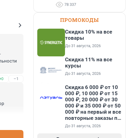
78 337
ПРОМОКОДЫ
Скидка 10% на все
товары
До 31 августа, 2026
 
Скидка 11% на все
ьности 
курсы
До 31 августа, 2026
+0
–1
Скидка 6 000 ₽ от 10
000 ₽, 10 000 ₽ от 15
000 ₽, 20 000 ₽ от 30
р 
000 ₽ и 35 000 ₽ от 50
000 ₽ на первый и все
повторные заказы по
+0
–1
промокоду НАБЕРИ
До 31 августа, 2026