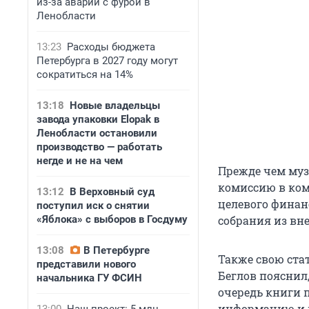
из-за аварии с фурой в
Ленобласти
13:23
Расходы бюджета
Петербурга в 2027 году могут
сократиться на 14%
13:18
Новые владельцы
завода упаковки Elopak в
Ленобласти остановили
производство — работать
негде и не на чем
Прежде чем муз
комиссию в коми
13:12
В Верховный суд
целевого финан
поступил иск о снятии
«Яблока» с выборов в Госдуму
собрания из вн
13:08
В Петербурге
Также свою ста
представили нового
Беглов пояснил,
начальника ГУ ФСИН
очередь книги 
информацию и 