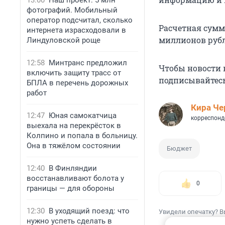
13:00
Наш проект: 5 млн
фотографий. Мобильный
оператор подсчитал, сколько
Расчетная сумм
интернета израсходовали в
миллионов рубл
Линдуловской роще
12:58
Минтранс предложил
Чтобы новости к
включить защиту трасс от
подписывайтес
БПЛА в перечень дорожных
работ
Кира Ч
12:47
Юная самокатчица
корреспонд
выехала на перекрёсток в
Колпино и попала в больницу.
Она в тяжёлом состоянии
Бюджет
12:40
В Финляндии
восстанавливают болота у
0
границы — для обороны
12:30
В уходящий поезд: что
Увидели опечатку? В
нужно успеть сделать в