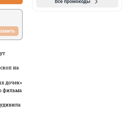
Все промокоды
равить
ут
оскоп на
ых дочек»
го фильма
 удивила