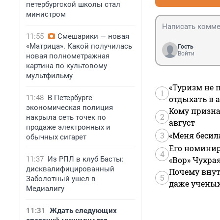
петербургской школы стал
министром
11:55
Смешарики — новая
«Матрица». Какой получилась
Гость
Войти
новая полнометражная
картина по культовому
мультфильму
«Туризм не 
1
11:48
В Петербурге
отдыхать в а
экономическая полиция
Кому призна
2
накрыла сеть точек по
август
продаже электронных и
3
«Меня бесил
обычных сигарет
Его номинир
4
11:37
Из РПЛ в клуб Басты:
«Вор» Чухра
дисквалифицированный
Почему внут
5
Заболотный ушел в
даже учены
Медиалигу
11:31
Ждать следующих