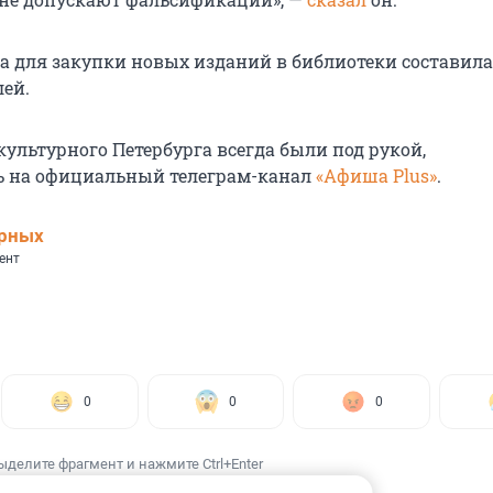
а для закупки новых изданий в библиотеки составила
ей.
ультурного Петербурга всегда были под рукой,
ь на официальный телеграм-канал
«Афиша Plus»
.
ерных
ент
0
0
0
ыделите фрагмент и нажмите Ctrl+Enter