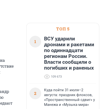
ТОП 5
ВСУ ударили
1
дронами и ракетами
по одиннадцати
регионам России.
 на
Власти сообщили о
утствие
погибших и раненых
и
109 673
Куда пойти 31 июля–2
сандр
2
августа: праздник флоксов,
ую
«Пространственный сдвиг» у
редают
Манежа и «Музыка мира»