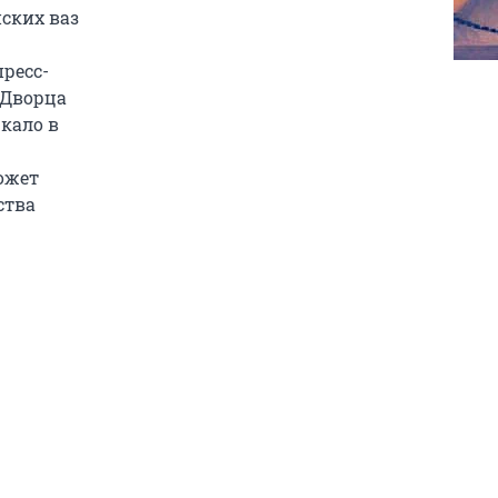
ских ваз
ресс-
 Дворца
кало в
ожет
ства