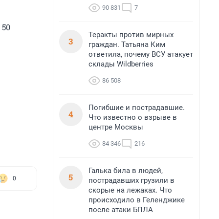
90 831
7
 50
Теракты против мирных
3
граждан. Татьяна Ким
ответила, почему ВСУ атакует
склады Wildberries
86 508
Погибшие и пострадавшие.
4
Что известно о взрыве в
центре Москвы
84 346
216
Галька била в людей,
5
0
пострадавших грузили в
скорые на лежаках. Что
происходило в Геленджике
после атаки БПЛА