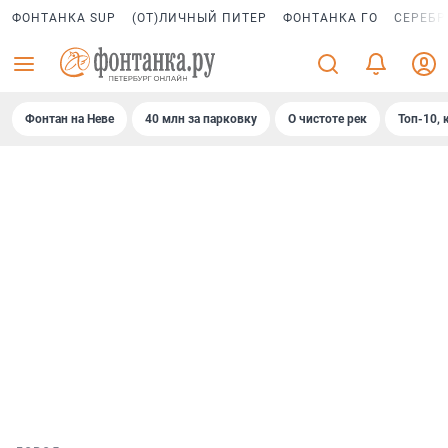
ФОНТАНКА SUP
(ОТ)ЛИЧНЫЙ ПИТЕР
ФОНТАНКА ГО
СЕРЕБР
Фонтан на Неве
40 млн за парковку
О чистоте рек
Топ-10, 