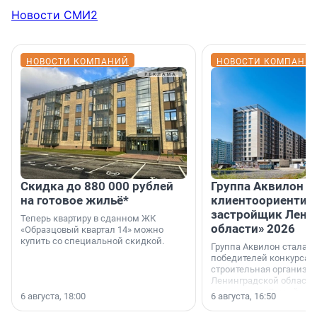
Новости СМИ2
НОВОСТИ КОМПАНИЙ
НОВОСТИ КОМПАНИ
Скидка до 880 000 рублей
Группа Аквилон 
на готовое жильё*
клиентоориентир
застройщик Лени
Теперь квартиру в сданном ЖК
области» 2026
«Образцовый квартал 14» можно
купить со специальной скидкой.
Группа Аквилон стала 
победителей конкурса 
строительная организа
Ленинградской области 
номинации «Самый
6 августа, 18:00
6 августа, 16:50
клиентоориентированн
застройщик Ленинград