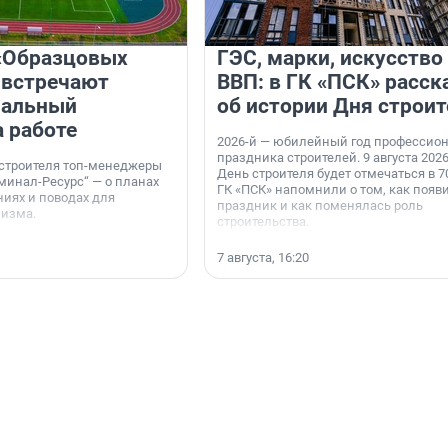
«Образцовых
ГЭС, марки, искусство
 встречают
ВВП: в ГК «ПСК» расск
нальный
об истории Дня строит
а работе
2026-й — юбилейный год профессио
праздника строителей. 9 августа 2026
 строителя топ-менеджеры
День строителя будет отмечаться в 70
минал-Ресурс“ — о планах
ГК «ПСК» напомнили о том, как появ
иях и поводах для
праздник и как поменялась роль
мизма.
строительства.
7 августа, 16:20