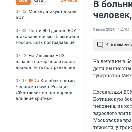
Все
СПБ
24 часа
В больн
07:43
Москву атакуют дроны
человек
ВСУ
3 июля 2024, 11:27
07:33
Почти 400 дронов ВСУ
атаковали ночью 15 регионов
России. Есть пострадавшие
4
коммент
07:12
На Ильском НПЗ
На лечении в бо
начался пожар после налета
дронов. Есть пострадавшие
дети выписаны 
губернатор Мих
07:07
Колобок против
Человека-паука. Реакция
После атаки ВСУ
«Фонтанки» на тлетворное
влияние критики
Боткинскую бол
человека, из ко
взрослого выпи
Московские вра
тяжести, у трои