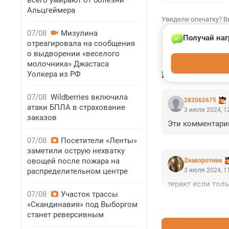
всего умирают от болезни
Альцгеймера
Увидели опечатку? В
07/08
Мизулина
Получай наг
отреагировала на сообщения
о выдворении «веселого
молочника» Джастаса
КОММЕНТАР
Уолкера из РФ
07/08
Wildberries включила
282062675
атаки БПЛА в страхование
3 июля 2024, 1
заказов
Эти комментари
07/08
Посетители «Ленты»
заметили острую нехватку
овощей после пожара на
Zнаворотник
распределительном центре
3 июля 2024, 1
теракт если тол
07/08
Участок трассы
«Скандинавия» под Выборгом
станет реверсивным