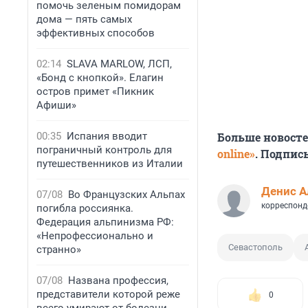
помочь зеленым помидорам
дома — пять самых
эффективных способов
02:14
SLAVA MARLOW, ЛСП,
«Бонд с кнопкой». Елагин
остров примет «Пикник
Афиши»
00:35
Испания вводит
Больше новост
пограничный контроль для
online»
. Подпис
путешественников из Италии
Денис А
07/08
Во Французских Альпах
корреспонд
погибла россиянка.
Федерация альпинизма РФ:
«Непрофессионально и
Севастополь
странно»
07/08
Названа профессия,
представители которой реже
0