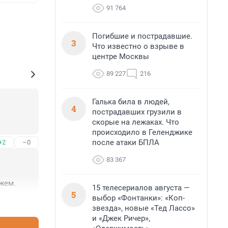
91 764
Погибшие и пострадавшие.
3
Что известно о взрыве в
центре Москвы
89 227
216
Галька била в людей,
4
пострадавших грузили в
скорые на лежаках. Что
происходило в Геленджике
после атаки БПЛА
+2
–0
83 367
жем.
15 телесериалов августа —
5
выбор «Фонтанки»: «Коп-
+8
–1
звезда», новые «Тед Лассо»
и «Джек Ричер»,