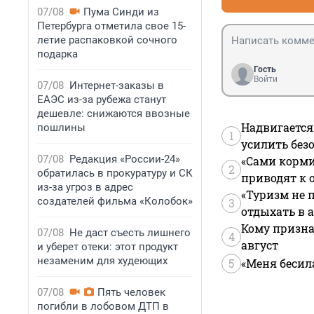
07/08
Пума Синди из
Петербурга отметила свое 15-
летие распаковкой сочного
подарка
Гость
Войти
07/08
Интернет-заказы в
ЕАЭС из-за рубежа станут
дешевле: снижаются ввозные
Надвигается
пошлины
1
усилить без
07/08
Редакция «России-24»
«Сами корми
2
обратилась в прокуратуру и СК
приводят к 
из-за угроз в адрес
«Туризм не 
создателей фильма «Колобок»
3
отдыхать в а
Кому призна
07/08
Не даст съесть лишнего
4
август
и уберет отеки: этот продукт
незаменим для худеющих
5
«Меня бесил
07/08
Пять человек
погибли в лобовом ДТП в