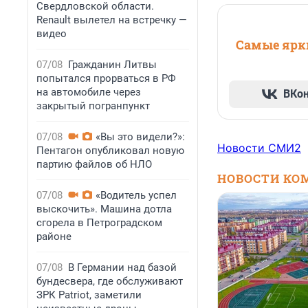
Свердловской области.
Renault вылетел на встречку —
видео
Самые ярки
07/08
Гражданин Литвы
попытался прорваться в РФ
на автомобиле через
ВКо
закрытый погранпункт
07/08
«Вы это видели?»:
Новости СМИ2
Пентагон опубликовал новую
партию файлов об НЛО
НОВОСТИ КО
07/08
«Водитель успел
выскочить». Машина дотла
сгорела в Петроградском
районе
07/08
В Германии над базой
бундесвера, где обслуживают
ЗРК Patriot, заметили