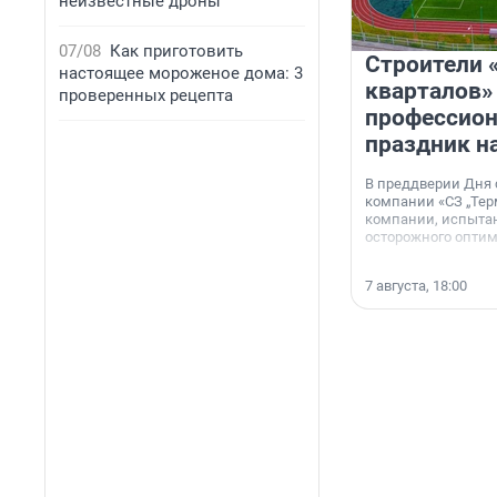
неизвестные дроны
07/08
Как приготовить
Строители 
настоящее мороженое дома: 3
кварталов»
проверенных рецепта
профессио
праздник н
В преддверии Дня
компании «СЗ „Тер
компании, испытан
осторожного опти
7 августа, 18:00