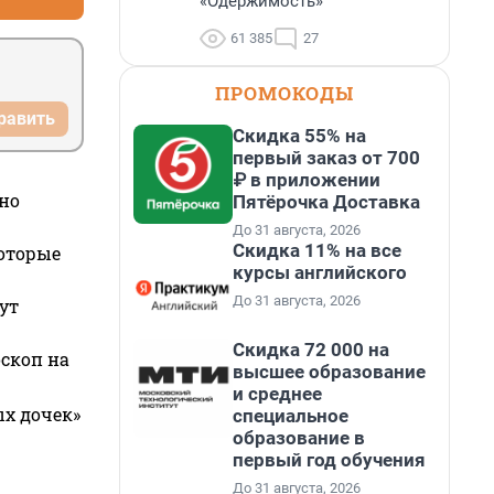
«Одержимость»
61 385
27
ПРОМОКОДЫ
равить
Скидка 55% на
первый заказ от 700
₽ в приложении
но
Пятёрочка Доставка
До 31 августа, 2026
Скидка 11% на все
которые
курсы английского
До 31 августа, 2026
ут
Скидка 72 000 на
оскоп на
высшее образование
и среднее
ых дочек»
специальное
образование в
первый год обучения
До 31 августа, 2026