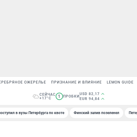
ЕРЕБРЯНОЕ ОЖЕРЕЛЬЕ
ПРИЗНАНИЕ И ВЛИЯНИЕ
LEMON GUIDE
USD 82,17
СЕЙЧАС
1
ПРОБКИ
+17°C
EUR 94,84
поступил в вузы Петербурга по квоте
Финский залив позеленел
Пете