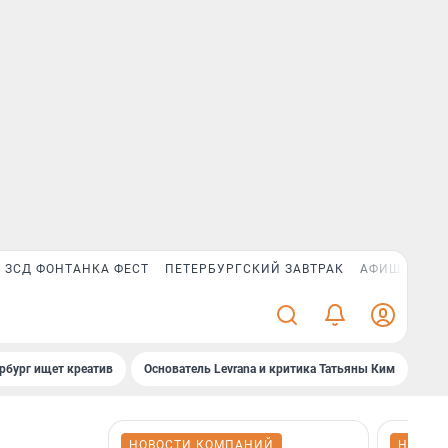
ЗСД ФОНТАНКА ФЕСТ
ПЕТЕРБУРГСКИЙ ЗАВТРАК
АФИША PLUS
рбург ищет креатив
Основатель Levrana и критика Татьяны Ким
Зач
НОВОСТИ КОМПАНИЙ
НОВОС