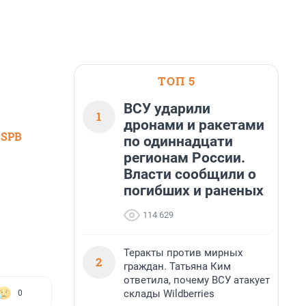
ТОП 5
ВСУ ударили
1
дронами и ракетами
 SPB
по одиннадцати
регионам России.
Власти сообщили о
погибших и раненых
114 629
Теракты против мирных
2
граждан. Татьяна Ким
ответила, почему ВСУ атакует
склады Wildberries
0