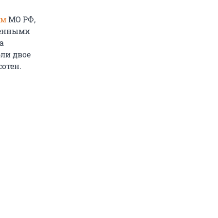
ям
МО РФ,
женными
а
бли двое
сотен.