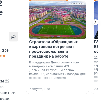
2
е
Строители «Образцовых
ГЭС, м
кварталов» встречают
ВВП: в
 все
профессиональный
об ист
щил
праздник на работе
2026-й —
професси
В преддверии Дня строителя топ-
строителе
менеджеры компании «СЗ
строителя
„Терминал-Ресурс“ — о планах
раз. В ГК
компании, испытаниях и поводах для
появился
осторожного оптимизма.
ны 22
поменяла
го
7 августа, 18:00
7 августа,
ьше нет.
епени