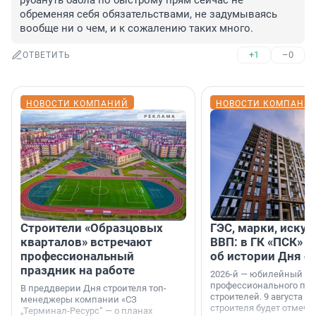
рубануть бабла по быстрому прям сейчас не 
обременяя себя обязательствами, не задумываясь 
вообще ни о чем, и к сожалению таких много.
+1
–0
ОТВЕТИТЬ
НОВОСТИ КОМПАНИЙ
НОВОСТИ КОМПАНИ
Строители «Образцовых
ГЭС, марки, искус
кварталов» встречают
ВВП: в ГК «ПСК» р
профессиональный
об истории Дня с
праздник на работе
2026-й — юбилейный го
профессионального пр
В преддверии Дня строителя топ-
строителей. 9 августа 2
менеджеры компании «СЗ
строителя будет отмечат
„Терминал-Ресурс“ — о планах