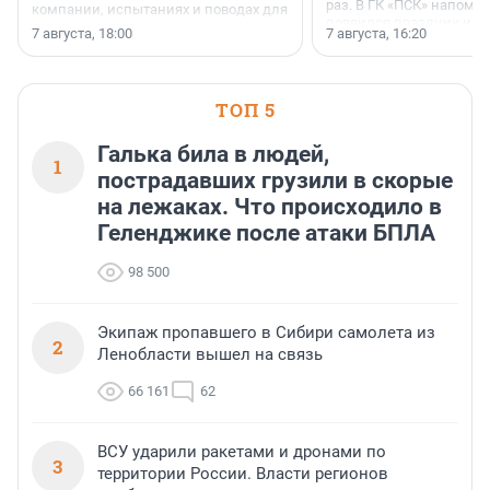
раз. В ГК «ПСК» напомни
компании, испытаниях и поводах для
появился праздник и к
осторожного оптимизма.
7 августа, 18:00
7 августа, 16:20
поменялась роль строит
ТОП 5
Галька била в людей,
1
пострадавших грузили в скорые
на лежаках. Что происходило в
Геленджике после атаки БПЛА
98 500
Экипаж пропавшего в Сибири самолета из
2
Ленобласти вышел на связь
66 161
62
ВСУ ударили ракетами и дронами по
3
территории России. Власти регионов