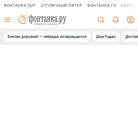
ФОНТАНКА SUP
(ОТ)ЛИЧНЫЙ ПИТЕР
ФОНТАНКА ГО
СЕРЕБР
Бензин дорожает — гибриды возвращаются
Дом Радио
Достав