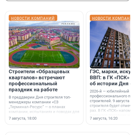
НОВОСТИ КОМПАНИЙ
НОВОСТИ КОМПАНИ
Строители «Образцовых
ГЭС, марки, искус
кварталов» встречают
ВВП: в ГК «ПСК» р
профессиональный
об истории Дня с
праздник на работе
2026-й — юбилейный го
профессионального пр
В преддверии Дня строителя топ-
строителей. 9 августа 2
менеджеры компании «СЗ
строителя будет отмечат
„Терминал-Ресурс“ — о планах
раз. В ГК «ПСК» напомни
компании, испытаниях и поводах для
появился праздник и к
осторожного оптимизма.
7 августа, 18:00
7 августа, 16:20
поменялась роль строит