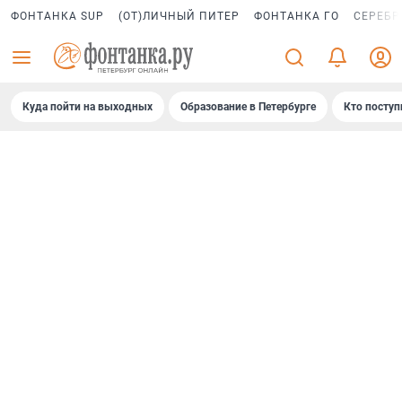
ФОНТАНКА SUP
(ОТ)ЛИЧНЫЙ ПИТЕР
ФОНТАНКА ГО
СЕРЕБР
Куда пойти на выходных
Образование в Петербурге
Кто поступ