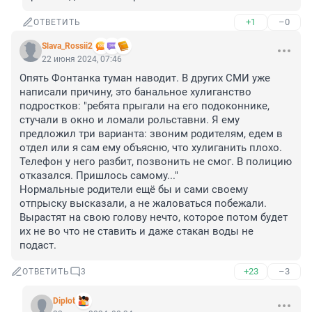
+1
–0
ОТВЕТИТЬ
Slava_Rossii2
22 июня 2024, 07:46
Опять Фонтанка туман наводит. В других СМИ уже 
написали причину, это банальное хулиганство 
подростков: "ребята прыгали на его подоконнике, 
стучали в окно и ломали рольставни. Я ему 
предложил три варианта: звоним родителям, едем в 
отдел или я сам ему объясню, что хулиганить плохо. 
Телефон у него разбит, позвонить не смог. В полицию 
отказался. Пришлось самому..."

Нормальные родители ещё бы и сами своему 
отпрыску высказали, а не жаловаться побежали. 
Вырастят на свою голову нечто, которое потом будет 
их не во что не ставить и даже стакан воды не 
подаст.
+23
–3
ОТВЕТИТЬ
3
Diplot