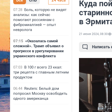
Все
СПБ
24 часа
Куда по
07:28
Боль, которую не видят
старинн
анализы: как сейчас
в Эрмит
помогают россиянам с
фибромиалгией — опыт
невролога
21 июня 2024, 08:30
07:15
«Оказалась самой
сложной». Трамп объявил о
Написать
прогрессе в урегулировании
украинского конфликта
07:03
В 100 г всего 23 ккал:
три рецепта с главным летним
продуктом
06:44
Reuters: Белый дом
попросил Москву освободить
одного американца