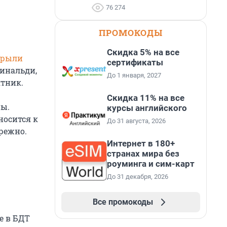
76 274
ПРОМОКОДЫ
Скидка 5% на все
крыли
сертификаты
Ринальди,
До 1 января, 2027
тник.
Скидка 11% на все
ны.
курсы английского
носится к
До 31 августа, 2026
режно.
Интернет в 180+
странах мира без
роуминга и сим-карт
До 31 декабря, 2026
Все промокоды
е в БДТ