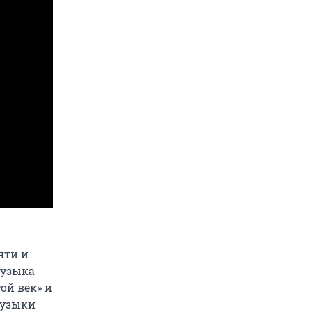
яти и
Музыка
ой век» и
музыки