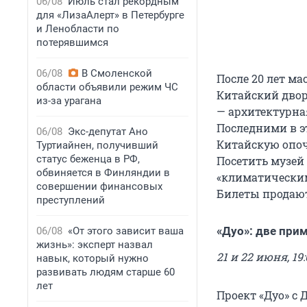
06/08
Июль стал рекордным
для «ЛизаАлерт» в Петербурге
и Ленобласти по
потерявшимся
06/08
В Смоленской
После 20 лет м
области объявили режим ЧС
Китайский двор
из-за урагана
— архитектурна
Последними в э
06/08
Экс-депутат Ано
Китайскую опоч
Туртиайнен, получивший
статус беженца в РФ,
Посетить музей 
обвиняется в Финляндии в
«климатическим
совершении финансовых
Билеты продаютс
преступлений
«Дуо»: две при
06/08
«От этого зависит ваша
жизнь»: эксперт назвал
21 и 22 июня, 19:
навык, который нужно
развивать людям старше 60
лет
Проект «Дуо» с