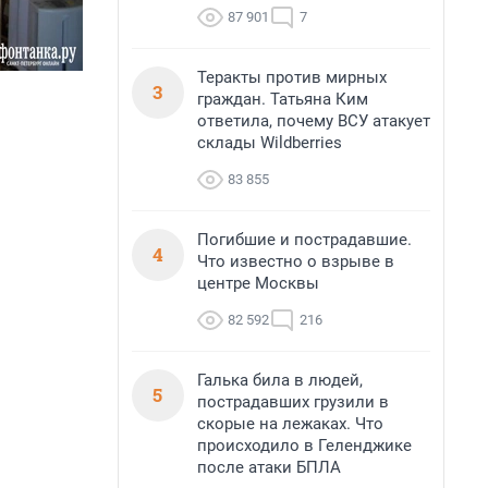
87 901
7
Теракты против мирных
3
граждан. Татьяна Ким
ответила, почему ВСУ атакует
склады Wildberries
83 855
Погибшие и пострадавшие.
4
Что известно о взрыве в
центре Москвы
82 592
216
Галька била в людей,
5
пострадавших грузили в
скорые на лежаках. Что
происходило в Геленджике
после атаки БПЛА