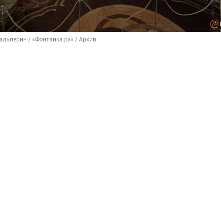
альперин / «Фонтанка.ру» / Архив