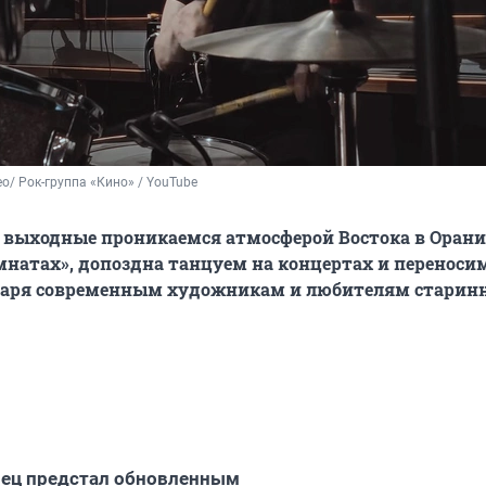
ео/ Рок-группа «Кино» / YouTube
 выходные проникаемся атмосферой Востока в Оран
мнатах», допоздна танцуем на концертах и переноси
даря современным художникам и любителям старин
рец предстал обновленным