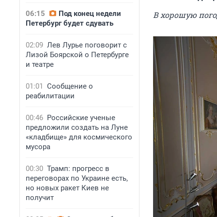
06:15
Под конец недели
В хорошую погоду,
Петербург будет сдувать
02:09
Лев Лурье поговорит с
Лизой Боярской о Петербурге
и театре
01:01
Сообщение о
реабилитации
00:46
Российские ученые
предложили создать на Луне
«кладбище» для космического
мусора
00:30
Трамп: прогресс в
переговорах по Украине есть,
но новых ракет Киев не
получит