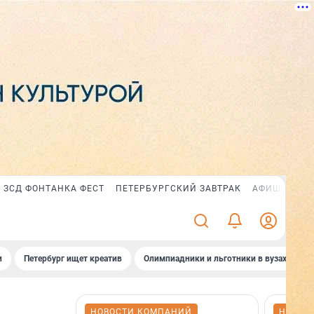
ЗСД ФОНТАНКА ФЕСТ
ПЕТЕРБУРГСКИЙ ЗАВТРАК
АФИША PLUS
и
Петербург ищет креатив
Олимпиадники и льготники в вузах СПб
НОВОСТИ КОМПАНИЙ
НОВОС