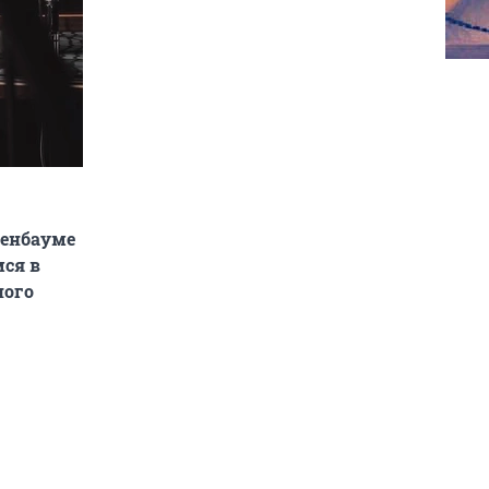
иенбауме
мся в
ного