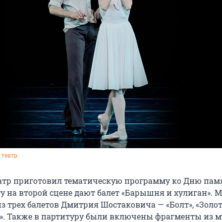
 театр
тр приготовил тематическую программу ко Дню пам
ту на второй сцене дают балет «Барышня и хулиган». 
из трех балетов Дмитрия Шостаковича — «Болт», «Золот
». Также в партитуру были включены фрагменты из 