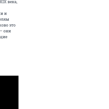
XIX века,
ии и
телям
ково это
 — они
ящие