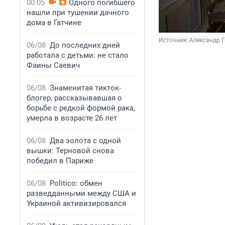
00:05
Одного погибшего
нашли при тушении дачного
дома в Гатчине
Источник: 
Александр Г
06/08
До последних дней
работала с детьми: не стало
Фаины Саевич
06/08
Знаменитая тикток-
блогер, рассказывавшая о
борьбе с редкой формой рака,
умерла в возрасте 26 лет
06/08
Два золота с одной
вышки: Терновой снова
победил в Париже
06/08
Politico: обмен
разведданными между США и
Украиной активизировался