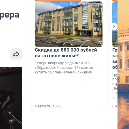
рера
Скидка до 880 000 рублей
Группа
на готовое жильё*
клиен
застро
Теперь квартиру в сданном ЖК
област
«Образцовый квартал 14» можно
купить со специальной скидкой.
Группа А
победите
строител
Ленингра
номинац
клиенто
застройщ
6 августа, 18:00
6 августа,
области»