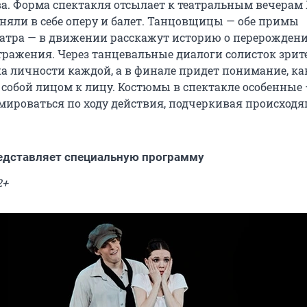
а. Форма спектакля отсылает к театральным вечерам 
няли в себе оперу и балет. Танцовщицы — обе примы
атра — в движении расскажут историю о перерожден
отражения. Через танцевальные диалоги солисток зри
ка личности каждой, а в финале придет понимание, ка
с собой лицом к лицу. Костюмы в спектакле особенные
мироваться по ходу действия, подчеркивая происход
едставляет специальную программу
2+