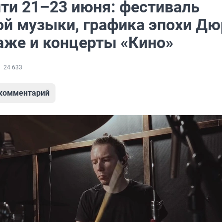
йти 21–23 июня: фестиваль
ой музыки, графика эпохи Дю
аже и концерты «Кино»
24 633
 комментарий