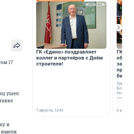
ГК «Едино» поздравляет
ГК «А1
коллег и партнёров с Днём
объеди
ом 17
строителя!
защит
прогр
биора
Группа к
Благотв
анц ушел
бездомн
заключил
тавке
стратеги
7 августа, 13:41
6 августа,
ху и
а имели