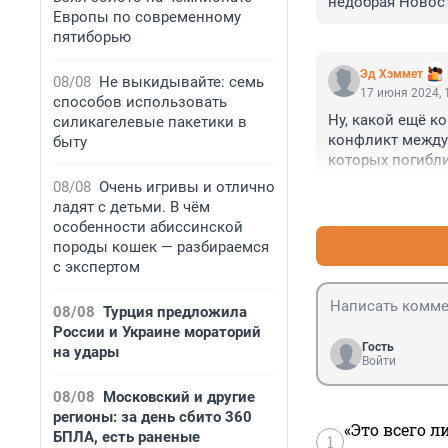
недобрая Новост
Европы по современному
пятиборью
Эд Хэммет
08/08
Не выкидывайте: семь
17 июня 2024, 
способов использовать
Ну, какой ещё к
силикагелевые пакетики в
конфликт между 
быту
которых погибли
Ликвидировано б
08/08
Очень игривы и отлично
военное правит
ладят с детьми. В чём
особенности абиссинской
породы кошек — разбираемся
с экспертом
08/08
Турция предложила
России и Украине мораторий
Гость
на удары
Войти
08/08
Московский и другие
регионы: за день сбито 360
«Это всего л
БПЛА, есть раненые
1