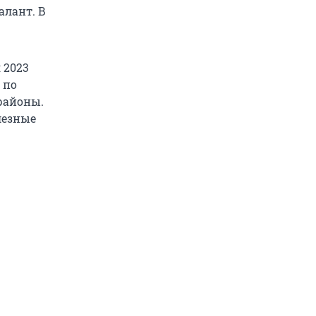
алант. В
 2023
 по
районы.
лезные