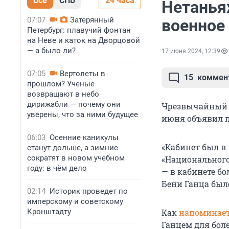
Все
СПБ
24 часа
Нетанья
07:07
Затерянный
военное
Петербург: плавучий фонтан
на Неве и каток на Дворцовой
— а было ли?
17 июня 2024, 12:39
07:05
Вертолеты в
15
коммен
прошлом? Ученые
возвращают в небо
дирижабли — почему они
Чрезвычайный в
уверены, что за ними будущее
июня объявил п
06:03
Осенние каникулы
«Кабинет был в
станут дольше, а зимние
сократят в новом учебном
«Национального 
году: в чём дело
— в кабинете бо
Бени Ганца был
02:14
Историк проведет по
имперскому и советскому
Кронштадту
Как
напоминае
Ганцем для бол