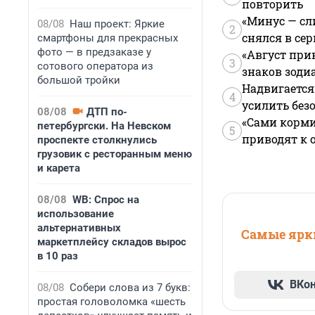
повторить
«Минус — сл
08/08
Наш проект: Яркие
2
снялся в се
смартфоны для прекрасных
фото — в предзаказе у
«Август при
3
сотового оператора из
знаков зоди
большой тройки
Надвигается
4
усилить без
08/08
ДТП по-
«Сами корми
петербургски. На Невском
5
приводят к 
проспекте столкнулись
грузовик с ресторанным меню
и карета
08/08
WB: Спрос на
использование
альтернативных
Самые ярки
маркетплейсу складов вырос
в 10 раз
ВКо
08/08
Собери слова из 7 букв:
простая головоломка «шесть