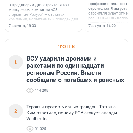
профессионального пр
В преддверии Дня строителя топ-
строителей. 9 августа 2
менеджеры компании «СЗ
строителя будет отмечат
„Терминал-Ресурс“ — о планах
раз. В ГК «ПСК» напомни
компании, испытаниях и поводах для
появился праздник и к
осторожного оптимизма.
7 августа, 18:00
7 августа, 16:20
поменялась роль строит
ТОП 5
ВСУ ударили дронами и
1
ракетами по одиннадцати
регионам России. Власти
сообщили о погибших и раненых
114 205
Теракты против мирных граждан. Татьяна
2
Ким ответила, почему ВСУ атакует склады
Wildberries
91 325