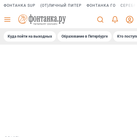
ФОНТАНКА SUP
(ОТ)ЛИЧНЫЙ ПИТЕР
ФОНТАНКА ГО
СЕРЕБР
Куда пойти на выходных
Образование в Петербурге
Кто поступ