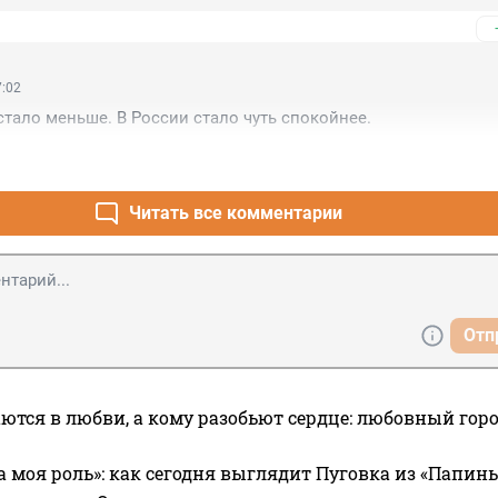
нные предупреждения, навигационные знаки, водные пути 
я движения маломерных судов для пострадавшего просто был
адельцам паромной переправы, я думаю у следствия будет мног
7:02
тало меньше. В России стало чуть спокойнее.
Читать все комментарии
Отп
ются в любви, а кому разобьют сердце: любовный гор
а моя роль»: как сегодня выглядит Пуговка из «Папин