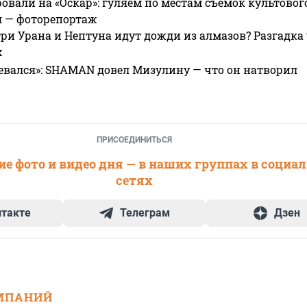
овали на «Оскар»: гуляем по местам съемок культово
я — фоторепортаж
ри Урана и Нептуна идут дожди из алмазов? Разгадка
х
евался»: SHAMAN довел Мизулину — что он натворил
ПРИСОЕДИНИТЬСЯ
е фото и видео дня — в наших группах в социа
сетях
нтакте
Телеграм
Дзен
МПАНИЙ