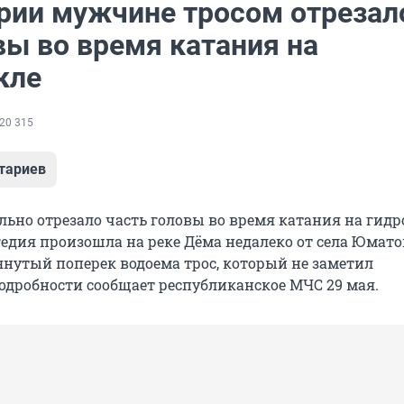
рии мужчине тросом отрезал
вы во время катания на
кле
20 315
тариев
ьно отрезало часть головы во время катания на гидр
едия произошла на реке Дёма недалеко от села Юмато
янутый поперек водоема трос, который не заметил
дробности сообщает республиканское МЧС 29 мая.