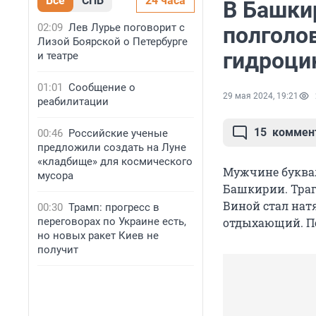
Все
СПБ
24 часа
В Башки
02:09
Лев Лурье поговорит с
полголо
Лизой Боярской о Петербурге
гидроци
и театре
01:01
Сообщение о
29 мая 2024, 19:21
реабилитации
15
коммен
00:46
Российские ученые
предложили создать на Луне
«кладбище» для космического
Мужчине буквал
мусора
Башкирии. Траг
Виной стал нат
00:30
Трамп: прогресс в
переговорах по Украине есть,
отдыхающий. По
но новых ракет Киев не
получит