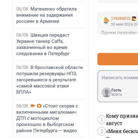
такое навигацио
запрещенные дл
06/08
Матвиенко обратила
звук. Ну и к вл
внимание на задержания
176204212
вопросов.
россиян в Армении
30 мая 2024, 0
Одним лихачём с
06/08
Швеция передаст
Украине танкер Caffa,
захваченный во время
следования в Петербург
06/08
В Ярославской области
потушили резервуары НПЗ,
загоревшиеся в результате
«самой массовой атаки
Гость
БПЛА»
Войти
06/08
«Стоит скорая с
включенными мигалками»:
Кому призна
ДТП с мотоциклом
1
август
произошло в Выборгском
районе Петербурга — видео
2
«Меня бесил