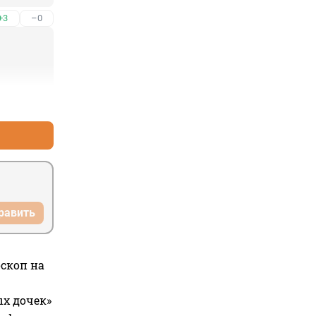
+3
–0
 пустой 
о 
+3
–1
равить
оскоп на
ых дочек»