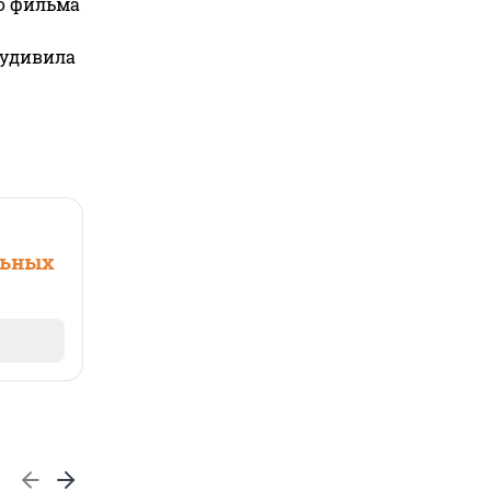
го фильма
 удивила
льных