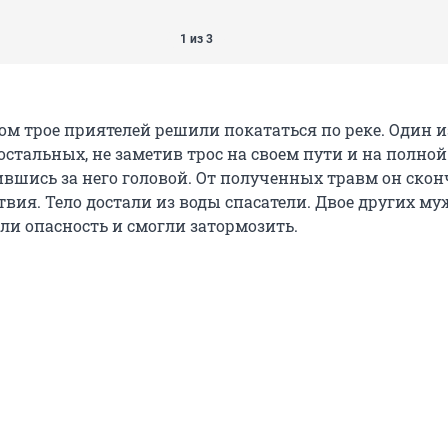
1 из 3
ом трое приятелей решили покататься по реке. Один и
остальных, не заметив трос на своем пути и на полной
ившись за него головой. От полученных травм он скон
твия. Тело достали из воды спасатели. Двое других м
ли опасность и смогли затормозить.