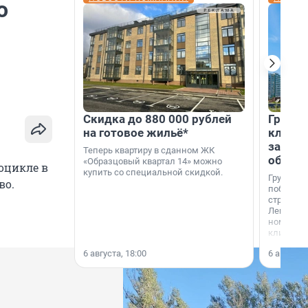
о
Скидка до 880 000 рублей
Группа
на готовое жильё*
клиен
застро
Теперь квартиру в сданном ЖК
област
«Образцовый квартал 14» можно
оцикле в
купить со специальной скидкой.
Группа А
во.
победите
строител
Ленингра
номинац
клиенто
застройщ
6 августа, 18:00
6 августа,
области»