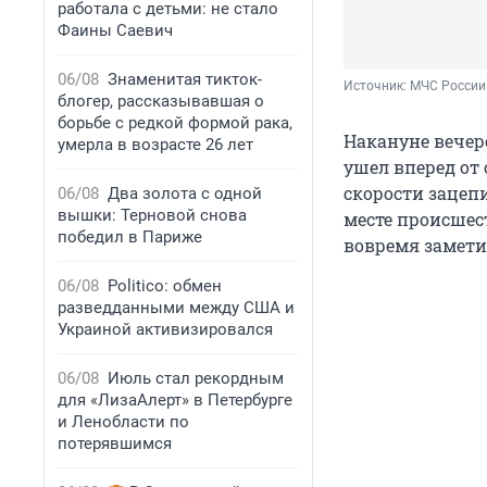
работала с детьми: не стало
Фаины Саевич
06/08
Знаменитая тикток-
Источник: 
МЧС России
блогер, рассказывавшая о
борьбе с редкой формой рака,
Накануне вечер
умерла в возрасте 26 лет
ушел вперед от 
скорости зацеп
06/08
Два золота с одной
вышки: Терновой снова
месте происшес
победил в Париже
вовремя замети
06/08
Politico: обмен
разведданными между США и
Украиной активизировался
06/08
Июль стал рекордным
для «ЛизаАлерт» в Петербурге
и Ленобласти по
потерявшимся