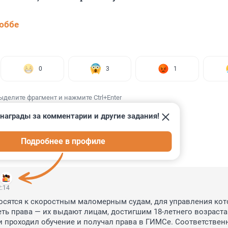
юббе
0
3
1
ыделите фрагмент и нажмите Ctrl+Enter
награды за комментарии и другие задания!
Подробнее в профиле
ИИ
15
2:14
осятся к скоростным маломерным судам, для управления кот
ть права — их выдают лицам, достигшим 18-летнего возраста.
и проходил обучение и получал права в ГИМСе. Соответственн