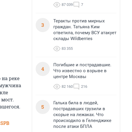
87 039
7
Теракты против мирных
3
граждан. Татьяна Ким
ответила, почему ВСУ атакует
склады Wildberries
83 355
Погибшие и пострадавшие.
4
Что известно о взрыве в
центре Москвы
о на реке
 мужчина
82 160
216
икле
 мост.
Галька била в людей,
5
вшегося.
пострадавших грузили в
скорые на лежаках. Что
происходило в Геленджике
 SPB
после атаки БПЛА