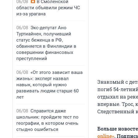
06/08
В Смоленской
области объявили режим ЧС
из-за урагана
06/08
Экс-депутат Ано
Туртиайнен, получивший
статус беженца в РФ,
обвиняется в Финляндии в
совершении финансовых
преступлений
06/08
«От этого зависит ваша
жизнь»: эксперт назвал
Знакомый с дет
навык, который нужно
погиб 54-летни
развивать людям старше 60
отдыхал на реке
лет
впервые. Трос,
06/08
Справится даже
Следственный к
школьник: пройдите тест по
географии, в котором очень
Больше новост
стыдно ошибиться
online»
. Подпис