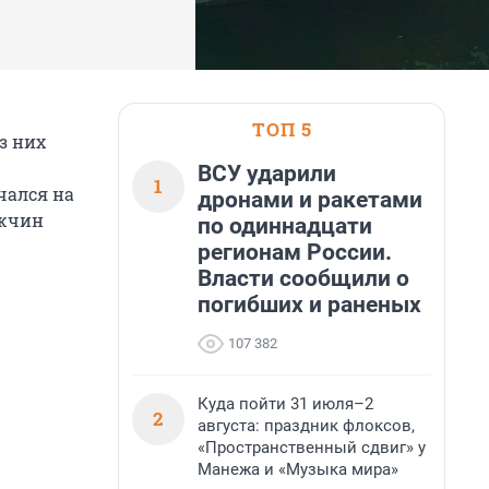
ТОП 5
з них
ВСУ ударили
1
чался на
дронами и ракетами
ужчин
по одиннадцати
регионам России.
Власти сообщили о
погибших и раненых
107 382
Куда пойти 31 июля–2
2
августа: праздник флоксов,
«Пространственный сдвиг» у
Манежа и «Музыка мира»