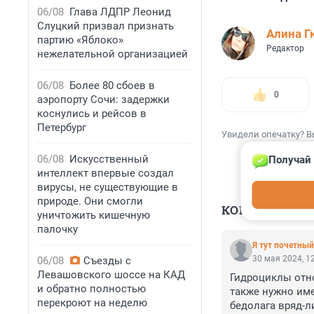
06/08
Глава ЛДПР Леонид
Слуцкий призвал признать
Алина Г
партию «Яблоко»
Редактор
нежелательной организацией
06/08
Более 80 сбоев в
0
аэропорту Сочи: задержки
коснулись и рейсов в
Петербург
Увидели опечатку? В
06/08
Искусственный
Получай 
интеллект впервые создал
вирусы, не существующие в
природе. Они смогли
КОММЕНТАР
уничтожить кишечную
палочку
Я тут почетный
30 мая 2024, 1
06/08
Съезды с
Левашовского шоссе на КАД
Гидроциклы отн
и обратно полностью
также нужно име
перекроют на неделю
бедолага вряд-л