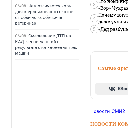
Его номинир
3
06/08
Чем отличается корм
«Вор» Чухра
для стерилизованных котов
Почему внут
от обычного, объясняет
4
даже учены
ветеринар
5
«Дед разбуш
06/08
Смертельное ДТП на
КАД: человек погиб в
результате столкновения трех
машин
Самые ярки
ВКо
Новости СМИ2
НОВОСТИ КО