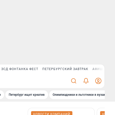
ЗСД ФОНТАНКА ФЕСТ
ПЕТЕРБУРГСКИЙ ЗАВТРАК
АФИША PLUS
и
Петербург ищет креатив
Олимпиадники и льготники в вузах СПб
НОВОСТИ КОМПАНИЙ
НОВОС