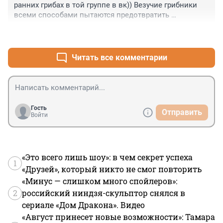
ранних грибах в той группе в вк)) Везучие грибники 
всеми способами пытаются предотвратить 
возражения скептиков и завистников, записывая 
+3
–0
видео с перечислением последних новостей, 
прикладывая к грибам датированные документы, но 
скептики все равно пишут: "снято в прошлом году".
Читать все комментарии
Гость
Отправить
Войти
«Это всего лишь шоу»: в чем секрет успеха
1
«Друзей», который никто не смог повторить
«Минус — слишком много спойлеров»:
2
российский ниндзя-скульптор снялся в
сериале «Дом Дракона». Видео
«Август принесет новые возможности»: Тамара