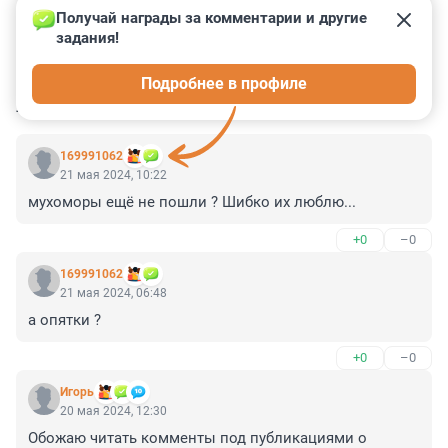
Получай награды за комментарии и другие 
задания!
3
0
0
0
0
Подробнее в профиле
КОММЕНТАРИИ
11
169991062
21 мая 2024, 10:22
мухоморы ещё не пошли ? Шибко их люблю...
+0
–0
169991062
21 мая 2024, 06:48
а опятки ?
+0
–0
Игoрь
20 мая 2024, 12:30
Обожаю читать комменты под публикациями о 