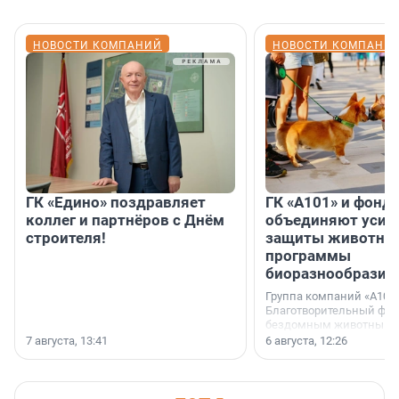
НОВОСТИ КОМПАНИЙ
НОВОСТИ КОМПАНИ
ГК «Едино» поздравляет
ГК «А101» и фонд
коллег и партнёров с Днём
объединяют усил
строителя!
защиты животных
программы
биоразнообразия
Группа компаний «А101»
Благотворительный фо
бездомным животным 
заключили соглашение
7 августа, 13:41
6 августа, 12:26
стратегическом сотрудн